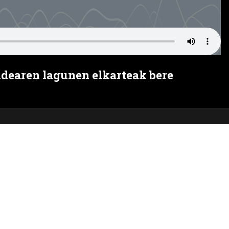
idearen lagunen elkarteak bere