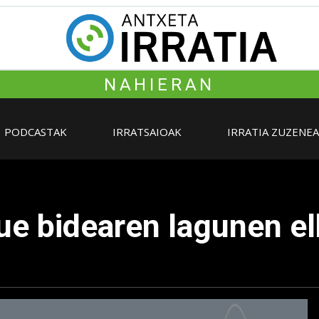
NAHIERAN
PODCASTAK
IRRATSAIOAK
IRRATIA ZUZENE
ue bidearen lagunen el