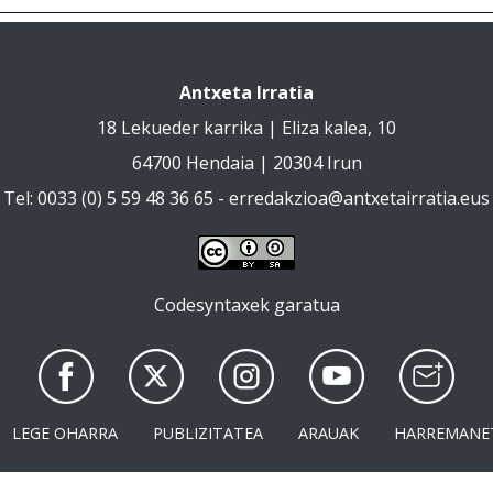
Antxeta Irratia
18 Lekueder karrika | Eliza kalea, 10
64700 Hendaia | 20304 Irun
Tel: 0033 (0) 5 59 48 36 65 -
erredakzioa@antxetairratia.eus
Codesyntaxek garatua
LEGE OHARRA
PUBLIZITATEA
ARAUAK
HARREMANE