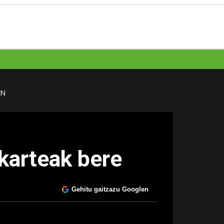
AN
karteak bere
Gehitu gaitzazu Googlen