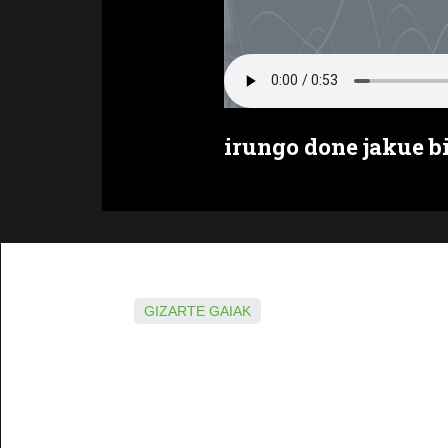
irungo done jakue b
GIZARTE GAIAK