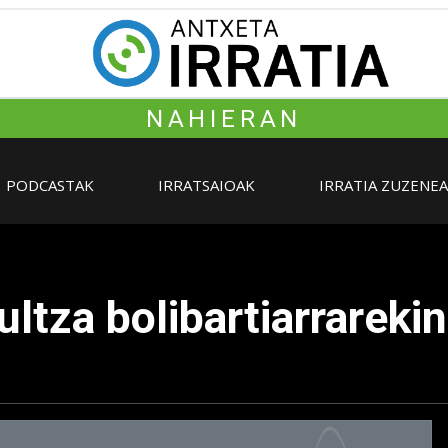
NAHIERAN
PODCASTAK
IRRATSAIOAK
IRRATIA ZUZENE
ultza bolibartiarrareki