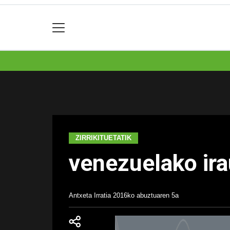
ZIRRIKITUETATIK
venezuelako ira
Antxeta Irratia
2016ko abuztuaren 5a