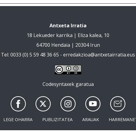
Antxeta Irratia
18 Lekueder karrika | Eliza kalea, 10
64700 Hendaia | 20304 Irun
Tel: 0033 (0) 5 59 48 36 65 -
erredakzioa@antxetairratia.eus
Codesyntaxek garatua
LEGE OHARRA
PUBLIZITATEA
ARAUAK
HARREMANE