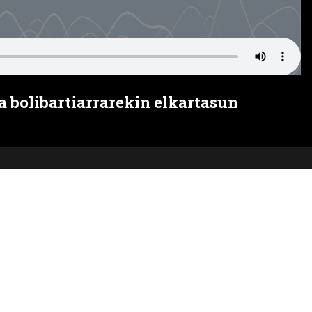
a bolibartiarrarekin elkartasun