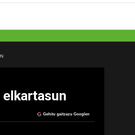
AN
n elkartasun
Gehitu gaitzazu Googlen