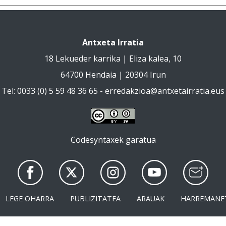
Antxeta Irratia
18 Lekueder karrika | Eliza kalea, 10
64700 Hendaia | 20304 Irun
Tel: 0033 (0) 5 59 48 36 65 -
erredakzioa@antxetairratia.eus
Codesyntaxek garatua
LEGE OHARRA
PUBLIZITATEA
ARAUAK
HARREMANE