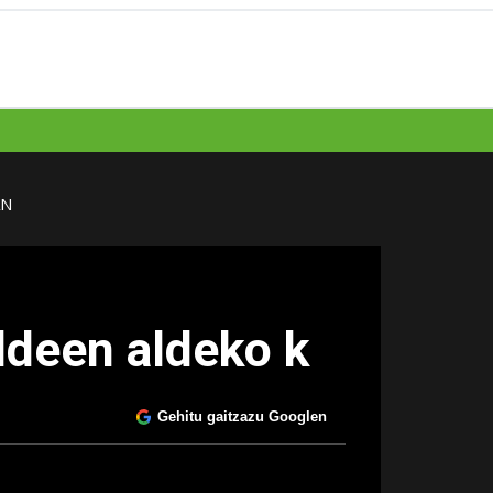
AN
ldeen aldeko k
Gehitu gaitzazu Googlen