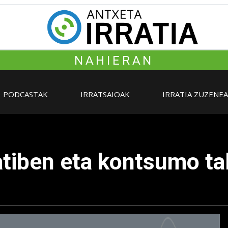
NAHIERAN
PODCASTAK
IRRATSAIOAK
IRRATIA ZUZENE
tiben eta kontsumo ta