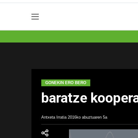
GONEKIN ERO BERO
baratze koopera
Antxeta Irratia
2016ko abuztuaren 5a