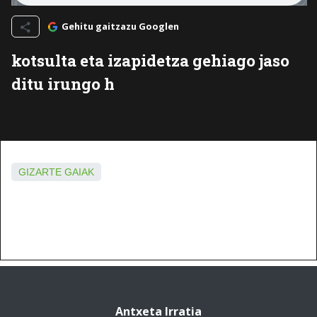
Gehitu gaitzazu Googlen
kotsulta eta izapidetza gehiago jaso
ditu irungo h
GIZARTE GAIAK
Antxeta Irratia