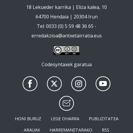
18 Lekueder karrika | Eliza kalea, 10
64700 Hendaia | 20304 Irun
Tel: 0033 (0) 5 59 48 36 65 -
erredakzioa@antxetairratia.eus
Codesyntaxek garatua
HONI BURUZ
LEGE OHARRA
PUBLIZITATEA
ARAUAK
HARREMANETARAKO
RSS