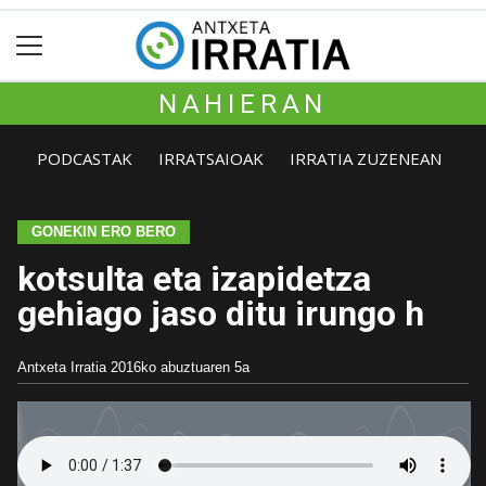
NAHIERAN
PODCASTAK
IRRATSAIOAK
IRRATIA ZUZENEAN
GONEKIN ERO BERO
kotsulta eta izapidetza
gehiago jaso ditu irungo h
Antxeta Irratia
2016ko abuztuaren 5a