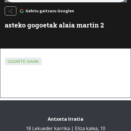
Gehitu gaitzazu Googlen
asteko gogoetak alaia martin 2
GIZARTE GAIAK
Antxeta Irratia
18 Lekueder karrika | Eliza kalea, 10