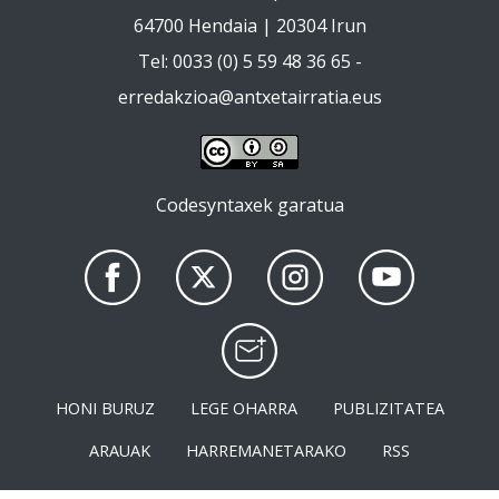
64700 Hendaia | 20304 Irun
Tel: 0033 (0) 5 59 48 36 65 -
erredakzioa@antxetairratia.eus
Codesyntaxek garatua
HONI BURUZ
LEGE OHARRA
PUBLIZITATEA
ARAUAK
HARREMANETARAKO
RSS