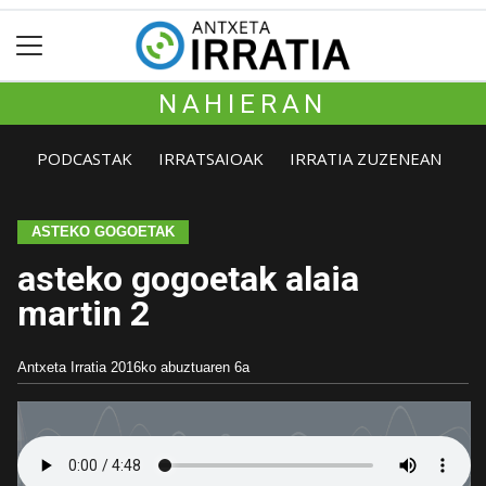
NAHIERAN
PODCASTAK
IRRATSAIOAK
IRRATIA ZUZENEAN
ASTEKO GOGOETAK
asteko gogoetak alaia
martin 2
Antxeta Irratia
2016ko abuztuaren 6a