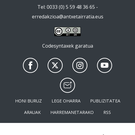
Tel: 0033 (0) 5 59 48 36 65 -
erredakzioa@antxetairratia.eus
Codesyntaxek garatua
HONI BURUZ
LEGE OHARRA
PUBLIZITATEA
ARAUAK
HARREMANETARAKO
RSS