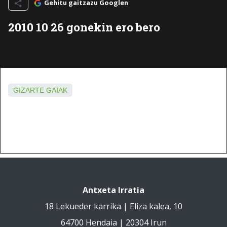
Gehitu gaitzazu Googlen
2010 10 26 gonekin ero bero
GIZARTE GAIAK
Antxeta Irratia
18 Lekueder karrika | Eliza kalea, 10
64700 Hendaia | 20304 Irun