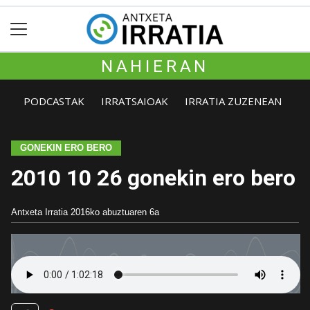
NAHIERAN
PODCASTAK
IRRATSAIOAK
IRRATIA ZUZENEAN
GONEKIN ERO BERO
2010 10 26 gonekin ero bero
Antxeta Irratia
2016ko abuztuaren 6a