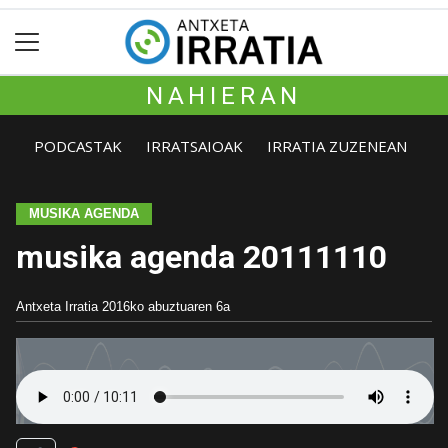
NAHIERAN
PODCASTAK
IRRATSAIOAK
IRRATIA ZUZENEAN
MUSIKA AGENDA
musika agenda 20111110
Antxeta Irratia
2016ko abuztuaren 6a