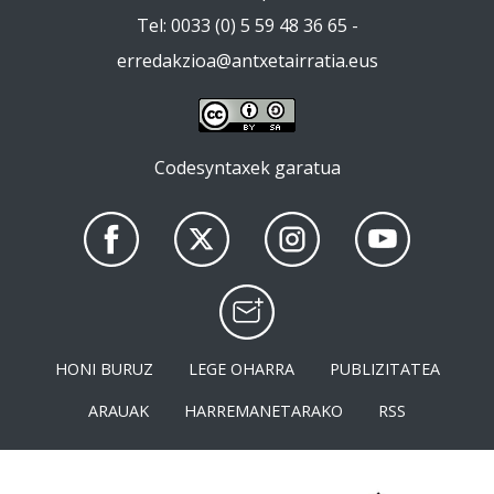
Tel: 0033 (0) 5 59 48 36 65 -
erredakzioa@antxetairratia.eus
Codesyntaxek garatua
HONI BURUZ
LEGE OHARRA
PUBLIZITATEA
ARAUAK
HARREMANETARAKO
RSS