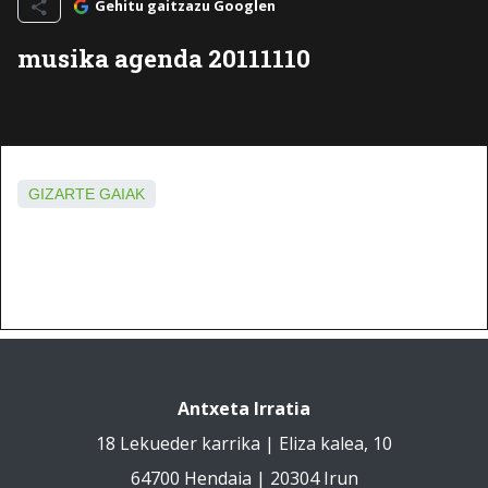
Gehitu gaitzazu Googlen
musika agenda 20111110
GIZARTE GAIAK
Antxeta Irratia
18 Lekueder karrika | Eliza kalea, 10
64700 Hendaia | 20304 Irun