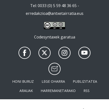
Tel: 0033 (0) 5 59 48 36 65 -
erredakzioa@antxetairratia.eus
Codesyntaxek garatua
HONI BURUZ
LEGE OHARRA
PUBLIZITATEA
ARAUAK
HARREMANETARAKO
RSS