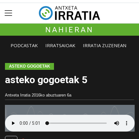
NAHIERAN
PODCASTAK
IRRATSAIOAK
IRRATIA ZUZENEAN
ASTEKO GOGOETAK
asteko gogoetak 5
Antxeta Irratia
2016ko abuztuaren 6a