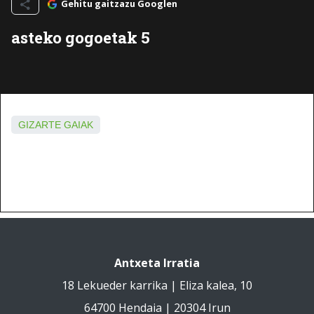
Gehitu gaitzazu Googlen
asteko gogoetak 5
GIZARTE GAIAK
Antxeta Irratia
18 Lekueder karrika | Eliza kalea, 10
64700 Hendaia | 20304 Irun