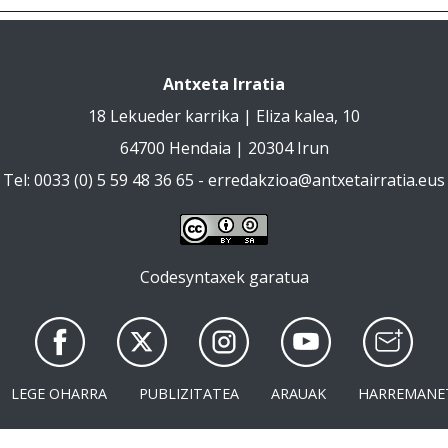
Antxeta Irratia
18 Lekueder karrika | Eliza kalea, 10
64700 Hendaia | 20304 Irun
Tel: 0033 (0) 5 59 48 36 65 -
erredakzioa@antxetairratia.eus
Codesyntaxek garatua
LEGE OHARRA
PUBLIZITATEA
ARAUAK
HARREMANE