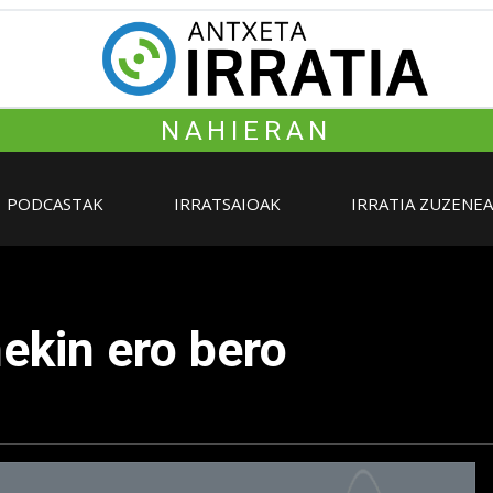
NAHIERAN
PODCASTAK
IRRATSAIOAK
IRRATIA ZUZENE
ekin ero bero