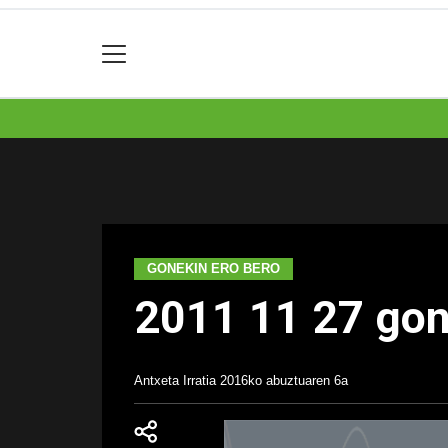
GONEKIN ERO BERO
2011 11 27 gon
Antxeta Irratia
2016ko abuztuaren 6a