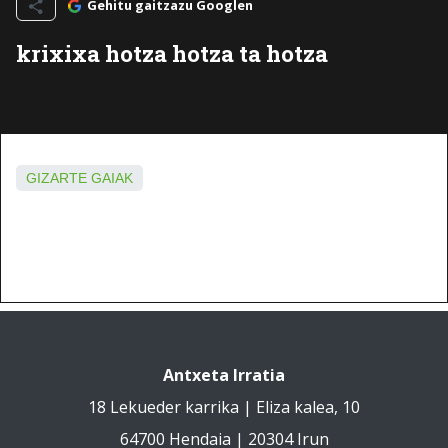
Gehitu gaitzazu Googlen
krixixa hotza hotza ta hotza
GIZARTE GAIAK
Antxeta Irratia
18 Lekueder karrika | Eliza kalea, 10
64700 Hendaia | 20304 Irun