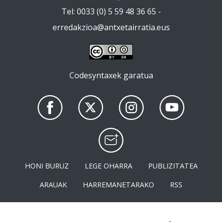
Tel: 0033 (0) 5 59 48 36 65 -
erredakzioa@antxetairratia.eus
Codesyntaxek garatua
HONI BURUZ
LEGE OHARRA
PUBLIZITATEA
ARAUAK
HARREMANETARAKO
RSS