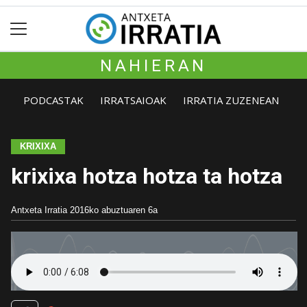
NAHIERAN
PODCASTAK
IRRATSAIOAK
IRRATIA ZUZENEAN
KRIXIXA
krixixa hotza hotza ta hotza
Antxeta Irratia
2016ko abuztuaren 6a