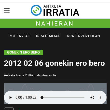
NAHIERAN
PODCASTAK
IRRATSAIOAK
IRRATIA ZUZENEAN
GONEKIN ERO BERO
2012 02 06 gonekin ero bero
Antxeta Irratia
2016ko abuztuaren 6a