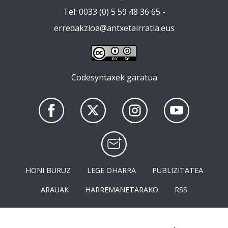
Tel: 0033 (0) 5 59 48 36 65 -
erredakzioa@antxetairratia.eus
Codesyntaxek garatua
HONI BURUZ
LEGE OHARRA
PUBLIZITATEA
ARAUAK
HARREMANETARAKO
RSS