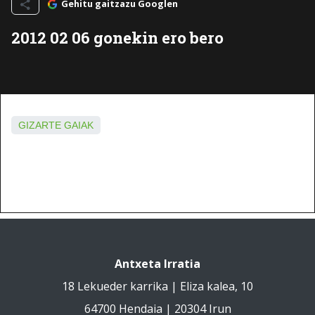
Gehitu gaitzazu Googlen
2012 02 06 gonekin ero bero
GIZARTE GAIAK
Antxeta Irratia
18 Lekueder karrika | Eliza kalea, 10
64700 Hendaia | 20304 Irun