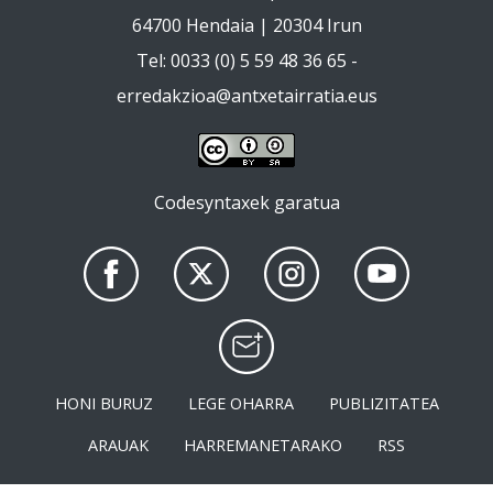
64700 Hendaia | 20304 Irun
Tel: 0033 (0) 5 59 48 36 65 -
erredakzioa@antxetairratia.eus
Codesyntaxek garatua
HONI BURUZ
LEGE OHARRA
PUBLIZITATEA
ARAUAK
HARREMANETARAKO
RSS