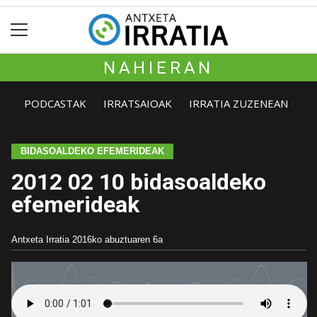
NAHIERAN
PODCASTAK
IRRATSAIOAK
IRRATIA ZUZENEAN
BIDASOALDEKO EFEMERIDEAK
2012 02 10 bidasoaldeko
efemerideak
Antxeta Irratia
2016ko abuztuaren 6a