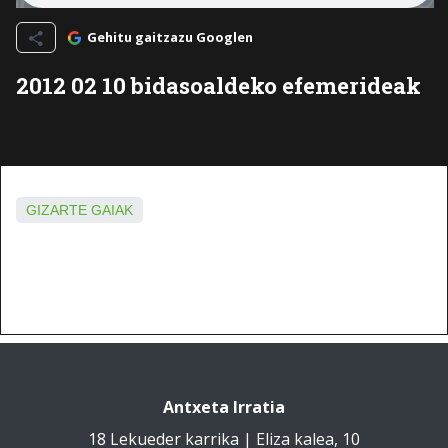
Gehitu gaitzazu Googlen
2012 02 10 bidasoaldeko efemerideak
GIZARTE GAIAK
Antxeta Irratia
18 Lekueder karrika | Eliza kalea, 10