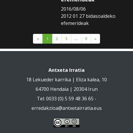
2016/08/06
2012 01 27 bidasoaldeko
efemerideak
«
1
2
3
...
9
»
Antxeta Irratia
18 Lekueder karrika | Eliza kalea, 10
64700 Hendaia | 20304 Irun
Tel: 0033 (0) 5 59 48 36 65 -
erredakzioa@antxetairratia.eus