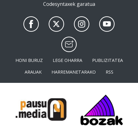
Codesyntaxek garatua
HONI BURUZ
LEGE OHARRA
PUBLIZITATEA
ARAUAK
HARREMANETARAKO
RSS