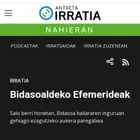
NAHIERAN
PODCASTAK
IRRATSAIOAK
IRRATIA ZUZENEAN
IRRATIA
Bidasoaldeko Efemerideak
Saio berri honetan, Bidasoa bailararen inguruan
gehiago ezagutzeko aukera paregabea.