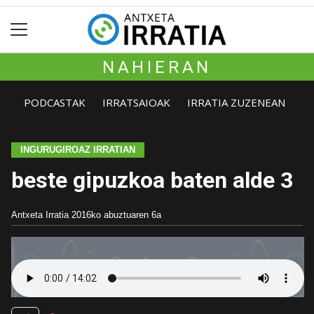
NAHIERAN
PODCASTAK
IRRATSAIOAK
IRRATIA ZUZENEAN
INGURUGIROAZ IRRATIAN
beste gipuzkoa baten alde 3
Antxeta Irratia
2016ko abuztuaren 6a