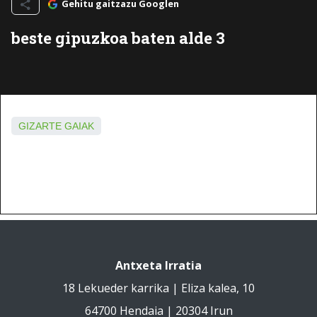
Gehitu gaitzazu Googlen
beste gipuzkoa baten alde 3
GIZARTE GAIAK
Antxeta Irratia
18 Lekueder karrika | Eliza kalea, 10
64700 Hendaia | 20304 Irun