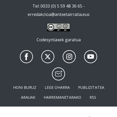
Tel: 0033 (0) 5 59 48 36 65 -
erredakzioa@antxetairratia.eus
Codesyntaxek garatua
HONI BURUZ
LEGE OHARRA
PUBLIZITATEA
ARAUAK
HARREMANETARAKO
RSS