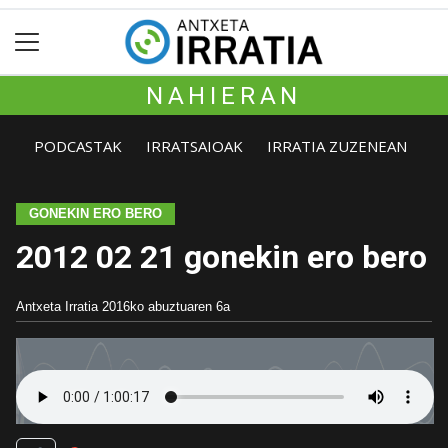
NAHIERAN
PODCASTAK
IRRATSAIOAK
IRRATIA ZUZENEAN
GONEKIN ERO BERO
2012 02 21 gonekin ero bero
Antxeta Irratia
2016ko abuztuaren 6a