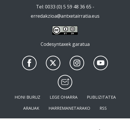
Tel: 0033 (0) 5 59 48 36 65 -
erredakzioa@antxetairratia.eus
Codesyntaxek garatua
HONI BURUZ
LEGE OHARRA
PUBLIZITATEA
ARAUAK
HARREMANETARAKO
RSS