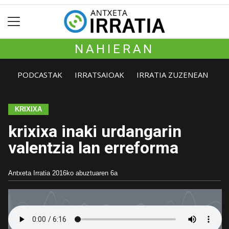
NAHIERAN
PODCASTAK
IRRATSAIOAK
IRRATIA ZUZENEAN
KRIXIXA
krixixa inaki urdangarin
valentzia lan erreforma
Antxeta Irratia
2016ko abuztuaren 6a