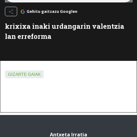
Gehitu gaitzazu Googlen
krixixa inaki urdangarin valentzia
lan erreforma
GIZARTE GAIAK
Antxeta Irratia