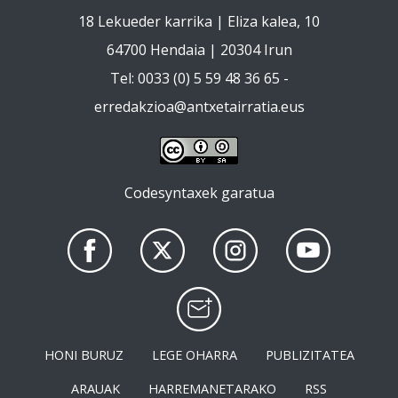
18 Lekueder karrika | Eliza kalea, 10
64700 Hendaia | 20304 Irun
Tel: 0033 (0) 5 59 48 36 65 -
erredakzioa@antxetairratia.eus
Codesyntaxek garatua
HONI BURUZ
LEGE OHARRA
PUBLIZITATEA
ARAUAK
HARREMANETARAKO
RSS