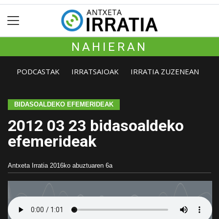
NAHIERAN
PODCASTAK
IRRATSAIOAK
IRRATIA ZUZENEAN
BIDASOALDEKO EFEMERIDEAK
2012 03 23 bidasoaldeko
efemerideak
Antxeta Irratia
2016ko abuztuaren 6a