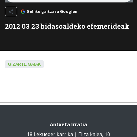
Gehitu gaitzazu Googlen
2012 03 23 bidasoaldeko efemerideak
GIZARTE GAIAK
Antxeta Irratia
18 Lekueder karrika | Eliza kalea, 10