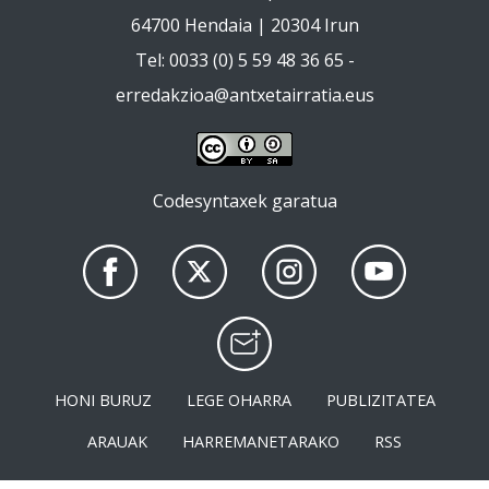
64700 Hendaia | 20304 Irun
Tel: 0033 (0) 5 59 48 36 65 -
erredakzioa@antxetairratia.eus
Codesyntaxek garatua
HONI BURUZ
LEGE OHARRA
PUBLIZITATEA
ARAUAK
HARREMANETARAKO
RSS