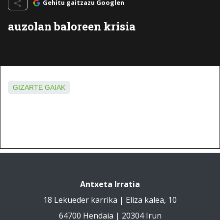
Gehitu gaitzazu Googlen
auzolan baloreen krisia
GIZARTE GAIAK
Antxeta Irratia
18 Lekueder karrika | Eliza kalea, 10
64700 Hendaia | 20304 Irun