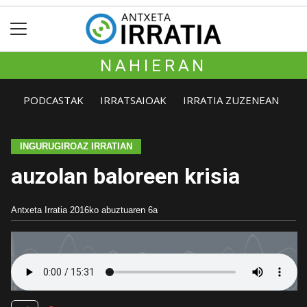
NAHIERAN
PODCASTAK
IRRATSAIOAK
IRRATIA ZUZENEAN
INGURUGIROAZ IRRATIAN
auzolan baloreen krisia
Antxeta Irratia
2016ko abuztuaren 6a