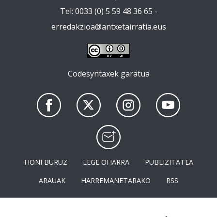
Tel: 0033 (0) 5 59 48 36 65 -
erredakzioa@antxetairratia.eus
Codesyntaxek garatua
HONI BURUZ
LEGE OHARRA
PUBLIZITATEA
ARAUAK
HARREMANETARAKO
RSS