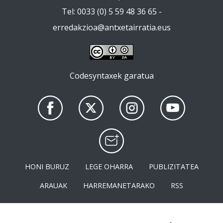
Tel: 0033 (0) 5 59 48 36 65 -
erredakzioa@antxetairratia.eus
Codesyntaxek garatua
HONI BURUZ
LEGE OHARRA
PUBLIZITATEA
ARAUAK
HARREMANETARAKO
RSS