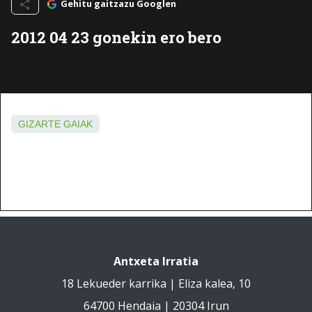
Gehitu gaitzazu Googlen
2012 04 23 gonekin ero bero
GIZARTE GAIAK
Antxeta Irratia
18 Lekueder karrika | Eliza kalea, 10
64700 Hendaia | 20304 Irun