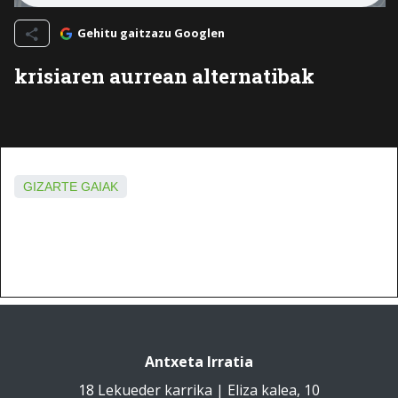
Gehitu gaitzazu Googlen
krisiaren aurrean alternatibak
GIZARTE GAIAK
Antxeta Irratia
18 Lekueder karrika | Eliza kalea, 10