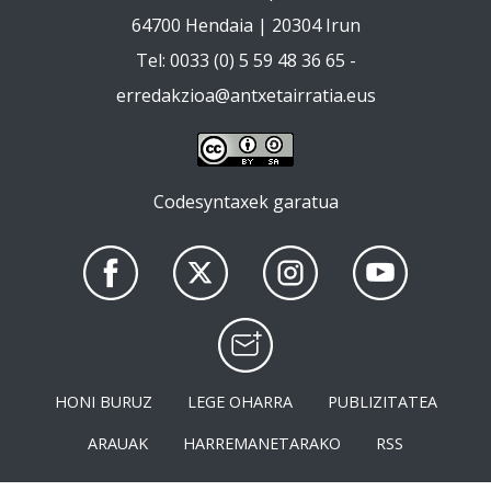
64700 Hendaia | 20304 Irun
Tel: 0033 (0) 5 59 48 36 65 -
erredakzioa@antxetairratia.eus
Codesyntaxek garatua
HONI BURUZ
LEGE OHARRA
PUBLIZITATEA
ARAUAK
HARREMANETARAKO
RSS