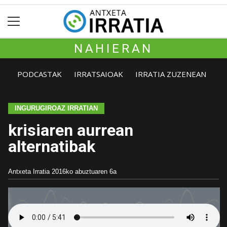
NAHIERAN
PODCASTAK
IRRATSAIOAK
IRRATIA ZUZENEAN
INGURUGIROAZ IRRATIAN
krisiaren aurrean
alternatibak
Antxeta Irratia
2016ko abuztuaren 6a