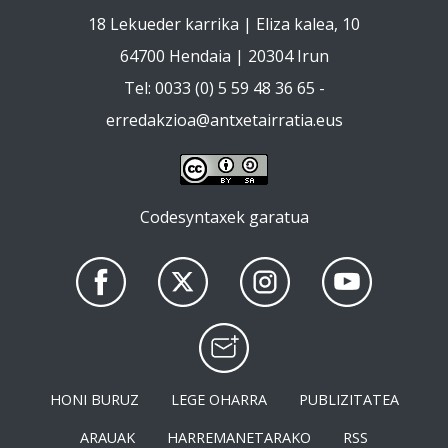
18 Lekueder karrika | Eliza kalea, 10
64700 Hendaia | 20304 Irun
Tel: 0033 (0) 5 59 48 36 65 -
erredakzioa@antxetairratia.eus
Codesyntaxek garatua
HONI BURUZ
LEGE OHARRA
PUBLIZITATEA
ARAUAK
HARREMANETARAKO
RSS