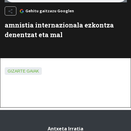
Gehitu gaitzazu Googlen
amnistia internazionala ezkontza
denentzat eta mal
GIZARTE GAIAK
Antxeta Irratia