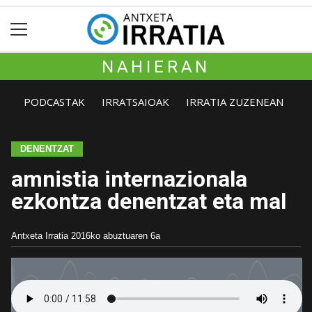
NAHIERAN
PODCASTAK
IRRATSAIOAK
IRRATIA ZUZENEAN
DENENTZAT
amnistia internazionala
ezkontza denentzat eta mal
Antxeta Irratia
2016ko abuztuaren 6a