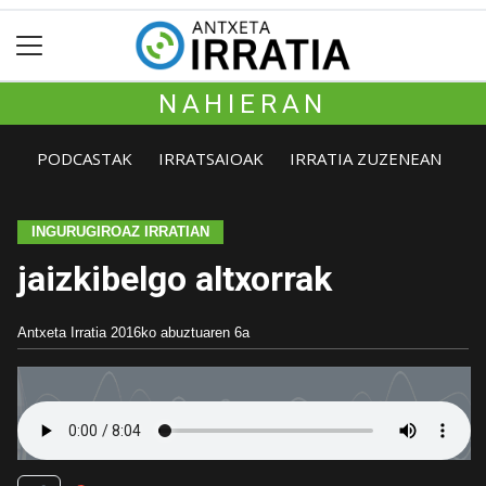
NAHIERAN
PODCASTAK
IRRATSAIOAK
IRRATIA ZUZENEAN
INGURUGIROAZ IRRATIAN
jaizkibelgo altxorrak
Antxeta Irratia
2016ko abuztuaren 6a