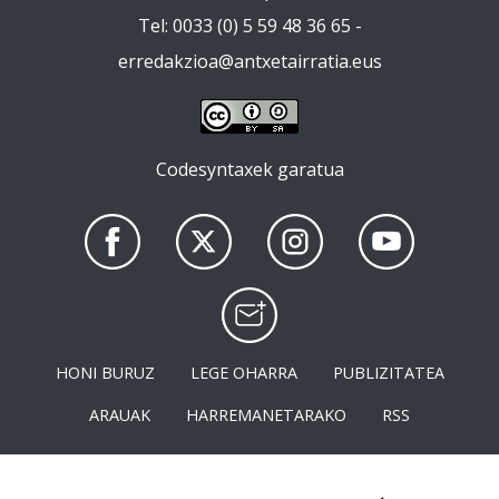
Tel: 0033 (0) 5 59 48 36 65 -
erredakzioa@antxetairratia.eus
Codesyntaxek garatua
HONI BURUZ
LEGE OHARRA
PUBLIZITATEA
ARAUAK
HARREMANETARAKO
RSS