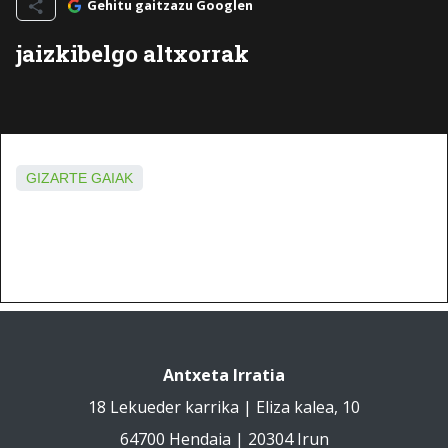
Gehitu gaitzazu Googlen
jaizkibelgo altxorrak
GIZARTE GAIAK
Antxeta Irratia
18 Lekueder karrika | Eliza kalea, 10
64700 Hendaia | 20304 Irun