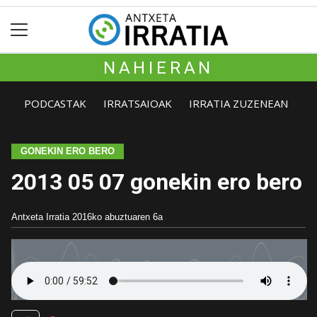
NAHIERAN
PODCASTAK
IRRATSAIOAK
IRRATIA ZUZENEAN
GONEKIN ERO BERO
2013 05 07 gonekin ero bero
Antxeta Irratia
2016ko abuztuaren 6a