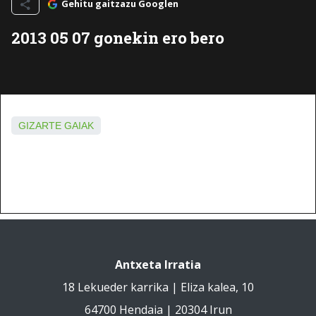
Gehitu gaitzazu Googlen
2013 05 07 gonekin ero bero
GIZARTE GAIAK
Antxeta Irratia
18 Lekueder karrika | Eliza kalea, 10
64700 Hendaia | 20304 Irun