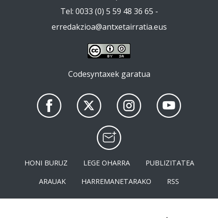
Tel: 0033 (0) 5 59 48 36 65 -
erredakzioa@antxetairratia.eus
Codesyntaxek garatua
HONI BURUZ
LEGE OHARRA
PUBLIZITATEA
ARAUAK
HARREMANETARAKO
RSS