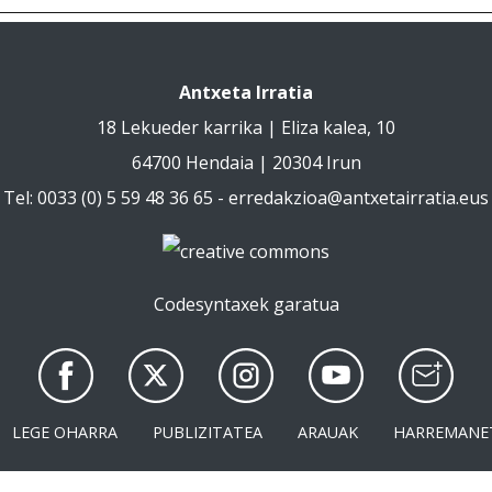
Antxeta Irratia
18 Lekueder karrika | Eliza kalea, 10
64700 Hendaia | 20304 Irun
Tel: 0033 (0) 5 59 48 36 65 -
erredakzioa@antxetairratia.eus
Codesyntaxek garatua
LEGE OHARRA
PUBLIZITATEA
ARAUAK
HARREMANE