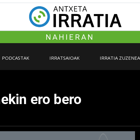
NAHIERAN
PODCASTAK
IRRATSAIOAK
IRRATIA ZUZENE
ekin ero bero