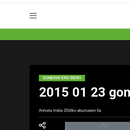
GONEKIN ERO BERO
2015 01 23 gon
Antxeta Irratia
2016ko abuztuaren 6a