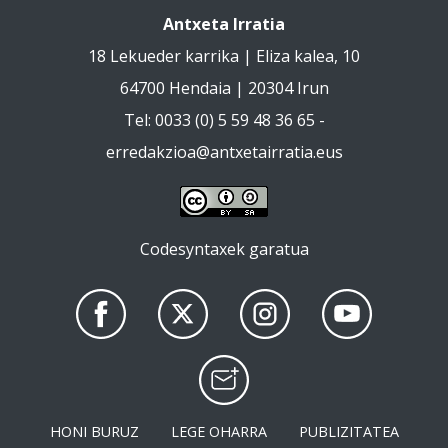
Antxeta Irratia
18 Lekueder karrika | Eliza kalea, 10
64700 Hendaia | 20304 Irun
Tel: 0033 (0) 5 59 48 36 65 -
erredakzioa@antxetairratia.eus
Codesyntaxek garatua
HONI BURUZ
LEGE OHARRA
PUBLIZITATEA