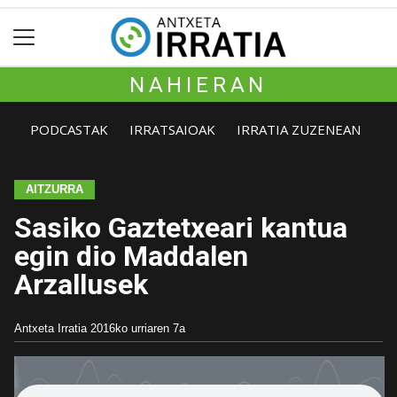
NAHIERAN
PODCASTAK
IRRATSAIOAK
IRRATIA ZUZENEAN
AITZURRA
Sasiko Gaztetxeari kantua
egin dio Maddalen
Arzallusek
Antxeta Irratia
2016ko urriaren 7a