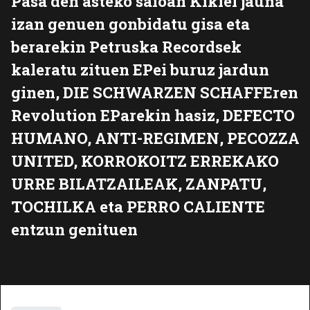
Pasa den asteko saioan Kikiel jauna
izan genuen gonbidatu gisa eta
berarekin Petruska Recordsek
kaleratu zituen EPei buruz jardun
ginen, DIE SCHWARZEN SCHAFFEren
Revolution EParekin hasiz, DEFECTO
HUMANO, ANTI-REGIMEN, PECOZZA
UNITED, KORROKOITZ ERREKAKO
URRE BILATZAILEAK, ZANPATU,
TOCHILKA eta PERRO CALIENTE
entzun genituen