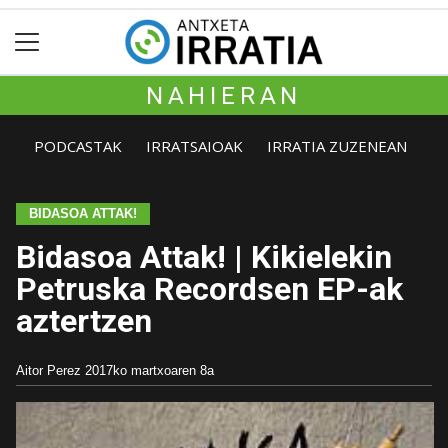
NAHIERAN
PODCASTAK
IRRATSAIOAK
IRRATIA ZUZENEAN
BIDASOA ATTAK!
Bidasoa Attak! | Kikielekin
Petruska Recordsen EP-ak
aztertzen
Aitor Perez
2017ko martxoaren 8a