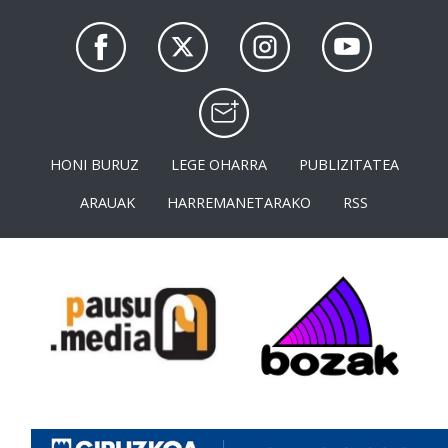
HONI BURUZ
LEGE OHARRA
PUBLIZITATEA
ARAUAK
HARREMANETARAKO
RSS