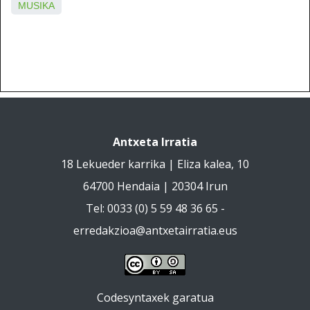
MUSIKA
Antxeta Irratia
18 Lekueder karrika | Eliza kalea, 10
64700 Hendaia | 20304 Irun
Tel: 0033 (0) 5 59 48 36 65 -
erredakzioa@antxetairratia.eus
Codesyntaxek garatua