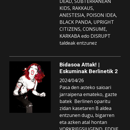
DEAD, SUBTERRANEAN
KIDS, RAKKAUS,
ANESTESIA, POISON IDEA,
BLACK PANDA, UPRIGHT
CITIZENS, CONSUME,
KARKABA edo DISRUPT
taldeak entzunez
Bidasoa Attak! |
Eskuminak Berlinetik 2
2024/04/26
Pasa den asteko saioari
jarraipena emateko, gazte
batek Berlinen oparitu
zidan kasetaren B aldea
entzunen dugu, bigarren
eta azken atal hontan
VORKRIEGSJUGEND, EDDIE