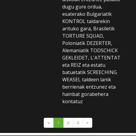
dugu gure ordua,
esaterako Bulgariatik
KONTROL taldarekin
arituko gara, Brasiletik
TORTURE SQUAD,
Poloniatik DEZERTER,
Alemaniatik TODSCHICK
GEKLEIDET, L'ATTENTAT
eta REIZ eta estatu
batuetatik SCREECHING
WEASEL taldeen lanik
berrienak entzunez eta
hainbat gorabehera
kontatuz
«
1
2
3
»