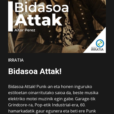
IRRATIA
Bidasoa Attak!
Bidasoa Attak! Punk-an eta honen inguruko
estiloetan oinarritutako saioa da, beste musika
elektriko motei muzinik egin gabe. Garage-tik
Grindcore-ra, Pop-etik Industrial-era, 60.
hamarkadatik gaur egunera eta beti ere Punk