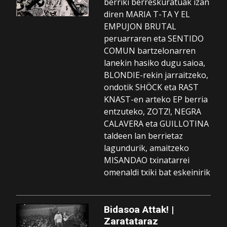
berriki berreskuratuak izan
diren MARIA T-TA Y EL
EMPUJON BRUTAL
peruarraren eta SENTIDO
COMUN bartzelonarren
lanekin hasiko dugu saioa,
BLONDIE-rekin jarraitzeko,
ondotik SHÖCK eta RAST
KNAST-en arteko EP berria
entzuteko, ZOTZ!, NEGRA
CALAVERA eta GUILLOTINA
taldeen lan berrietaz
lagundurik, amaitzeko
MISANDAO txinatarrei
omenaldi txiki bat eskeinirik
Bidasoa Attak! |
Zaratataraz