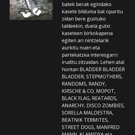
batek berak egindako
kasete bilduma bat oparitu
zidan bere gustuko
taldeekin, duela gutxi
kaseteen birkokapena
egiten ari nintzelarik
aurkitu nuen eta
partekatzea interesgarri
iruditu zitzaidan. Lehen atal
hontan BLADDER BLADDER
BLADDER, STEPMOTHERS,
RANDOMS, RANDY,
KIRSCHE & CO, MOPOT,
BLACK FLAG, REATARDS,
ANARCHY, DISCO ZOMBIES,
SORELLA MALDESTRA,
BEATNIK TERMITES,
STREET DOGS, MANFRED
MANN, KLAMIDYA eta