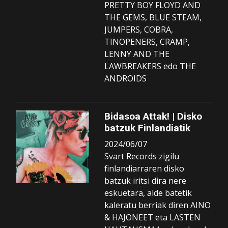
PRETTY BOY FLOYD AND
THE GEMS, BLUE STEAM,
JUMPERS, COBRA,
TINOPENERS, CRAMP,
LENNY AND THE
LAWBREAKERS edo THE
ANDROIDS
Bidasoa Attak! | Disko
batzuk Finlandiatik
2024/06/07
Svart Records zigilu
finlandiarraren disko
batzuk iritsi dira nere
eskuetara, alde batetik
kaleratu berriak diren AINO
& HAJONEET eta LASTEN