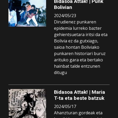
Bidasoa Attak! | Punk
Bolivian
2024/05/23
Dirudienez punkaren
epidemia lurreko bazter
gehientsuetara iritsi da eta
Bolivia ez da gutxiago,
saioa hontan Boliviako
punkaren historiari buruz
arituko gara eta bertako
hainbat talde entzunen
ditugu
Bidasoa Attak! | Maria
T-ta eta beste batzuk
2024/05/17
Ahanzturan gordeak eta