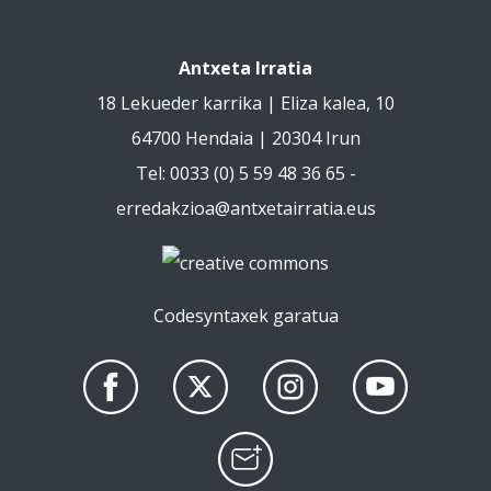
Antxeta Irratia
18 Lekueder karrika | Eliza kalea, 10
64700 Hendaia | 20304 Irun
Tel: 0033 (0) 5 59 48 36 65 -
erredakzioa@antxetairratia.eus
Codesyntaxek garatua