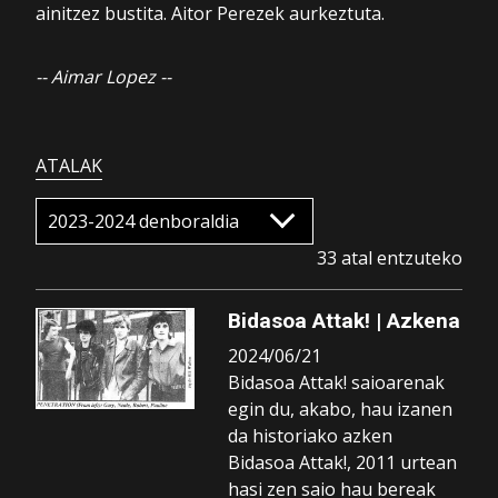
ainitzez bustita. Aitor Perezek aurkeztuta.
-- Aimar Lopez --
ATALAK
33 atal entzuteko
Bidasoa Attak! | Azkena
2024/06/21
Bidasoa Attak! saioarenak
egin du, akabo, hau izanen
da historiako azken
Bidasoa Attak!, 2011 urtean
hasi zen saio hau bereak