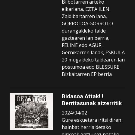
Bilbotarren arteko
elkarlana, EZTA ILEN
Zaldibartarren lana,
GORROTOA GORROTO
durangaldeko talde
gaztearen lan berria,
FELINE edo AGUR
Gernikarren lanak, ESKIULA
20 mugaldeko taldearen lan
postumoa edo BLESSURE
Bizkaitarren EP berria
Bidasoa Attak! !
Berritasunak atzerritik
2024/04/02
Gure eskuetara iritsi diren
hainbat herrialdetako
diskoak entzunez pasako