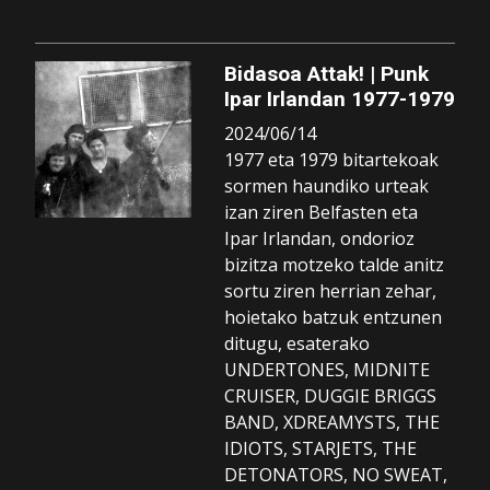
Bidasoa Attak! | Punk
Ipar Irlandan 1977-1979
2024/06/14
1977 eta 1979 bitartekoak
sormen haundiko urteak
izan ziren Belfasten eta
Ipar Irlandan, ondorioz
bizitza motzeko talde anitz
sortu ziren herrian zehar,
hoietako batzuk entzunen
ditugu, esaterako
UNDERTONES, MIDNITE
CRUISER, DUGGIE BRIGGS
BAND, XDREAMYSTS, THE
IDIOTS, STARJETS, THE
DETONATORS, NO SWEAT,