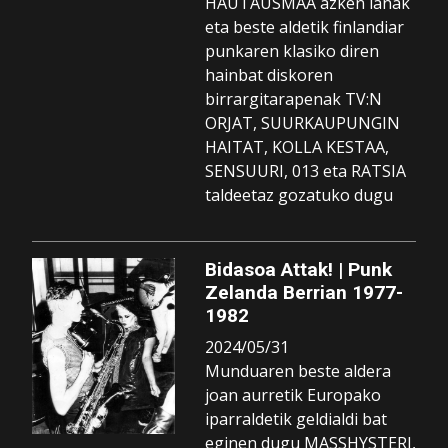
HAUTAUSMAA azken lanak
eta beste aldetik finlandiar
punkaren klasiko diren
hainbat diskoren
birrargitarapenak TV:N
ORJAT, SUURKAUPUNGIN
HAITAT, KOLLA KESTAA,
SENSUURI, 013 eta RATSIA
taldeetaz gozatuko dugu
Bidasoa Attak! | Punk
Zelanda Berrian 1977-
1982
2024/05/31
Munduaren beste aldera
joan aurretik Europako
iparraldetik geldialdi bat
eginen dugu MASSHYSTERI,