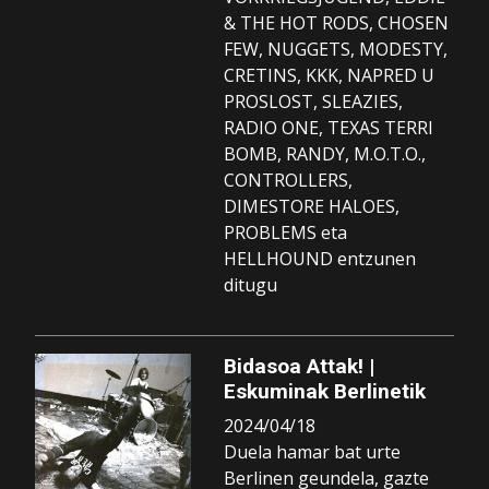
& THE HOT RODS, CHOSEN
FEW, NUGGETS, MODESTY,
CRETINS, KKK, NAPRED U
PROSLOST, SLEAZIES,
RADIO ONE, TEXAS TERRI
BOMB, RANDY, M.O.T.O.,
CONTROLLERS,
DIMESTORE HALOES,
PROBLEMS eta
HELLHOUND entzunen
ditugu
Bidasoa Attak! |
Eskuminak Berlinetik
2024/04/18
Duela hamar bat urte
Berlinen geundela, gazte