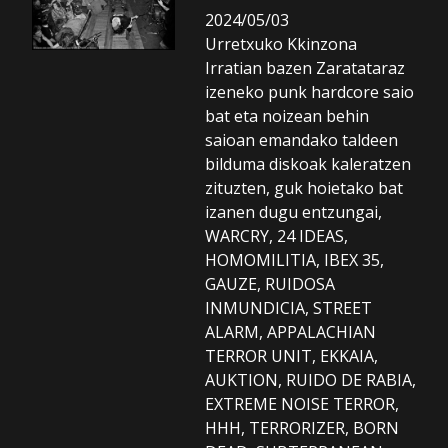
2024/05/03
Urretxuko Kkinzona
Irratian bazen Zaratataraz
izeneko punk hardcore saio
bat eta noizean behin
saioan emandako taldeen
bilduma diskoak kaleratzen
zituzten, guk hoietako bat
izanen dugu entzungai,
WARCRY, 24 IDEAS,
HOMOMILITIA, IBEX 35,
GAUZE, RUIDOSA
INMUNDICIA, STREET
ALARM, APPALACHIAN
TERROR UNIT, EKKAIA,
AUKTION, RUIDO DE RABIA,
EXTREME NOISE TERROR,
HHH, TERRORIZER, BORN