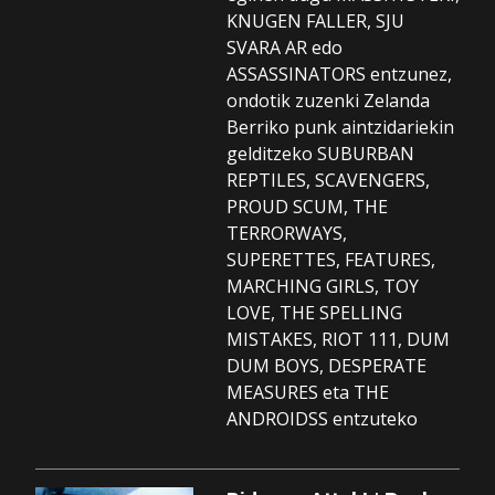
KNUGEN FALLER, SJU
SVARA AR edo
ASSASSINATORS entzunez,
ondotik zuzenki Zelanda
Berriko punk aintzidariekin
gelditzeko SUBURBAN
REPTILES, SCAVENGERS,
PROUD SCUM, THE
TERRORWAYS,
SUPERETTES, FEATURES,
MARCHING GIRLS, TOY
LOVE, THE SPELLING
MISTAKES, RIOT 111, DUM
DUM BOYS, DESPERATE
MEASURES eta THE
ANDROIDSS entzuteko