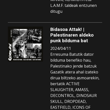
L.A.M.F. taldeak entzunen
ditugu
Bidasoa Attak! |
Palestinaren aldeko
punk bilduma bat
2024/04/11
Erresuma Batutik dator
bilduma benefiko hau,
Palestinako jende batzuk
Gazatik atera ahal izateko
dirua biltzeko asmoarekin,
bertatik ACTIVE
SLAUGHTER, AMASS,
DECONTROL, DINOSAUR
SKULL, DROPDEAD,
EASTFIELD, ICONS OF