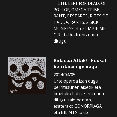
TILTH, LEFT FOR DEAD, OI
POLLOI!, OMEGA TRIBE,
RANT, RESTARTS, RITES OF
HADDA, RANTS, 2 SICK
MONKEYS eta ZOMBIE MET
GIRL taldeak entzunen
ditugu
Bidasoa Attak! | Euskal
berritasun gehiago
2024/04/05
Urte oparoa izan dugu
berritasunen aldetik eta
hoietako batzuk enzunen
ditugu saio hontan,
esaterako GONORRIAGA
eta BILINTX talde