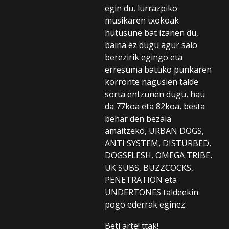
egin du, lurrazpiko
musikaren txokoak
hutusune bat izanen du,
baina ez dugu agur saio
berezirik egingo eta
erresuma batuko punkaren
korronte nagusien talde
sorta entzunen dugu, hau
da 77koa eta 82koa, besta
behar den bezala
amaitzeko, URBAN DOGS,
ANTI SYSTEM, DISTURBED,
DOGSFLESH, OMEGA TRIBE,
UK SUBS, BUZZCOCKS,
PENETRATION eta
UNDERTONES taldeekin
pogo ederrak eginez.
Beti arte! ttak!