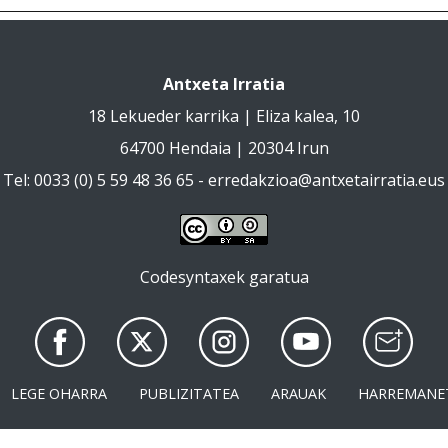
Antxeta Irratia
18 Lekueder karrika | Eliza kalea, 10
64700 Hendaia | 20304 Irun
Tel: 0033 (0) 5 59 48 36 65 -
erredakzioa@antxetairratia.eus
Codesyntaxek garatua
LEGE OHARRA
PUBLIZITATEA
ARAUAK
HARREMANE