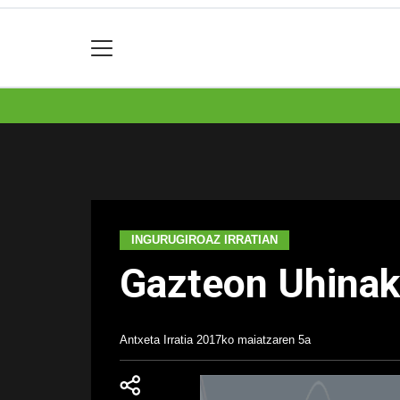
INGURUGIROAZ IRRATIAN
Gazteon Uhinak 
Antxeta Irratia
2017ko maiatzaren 5a