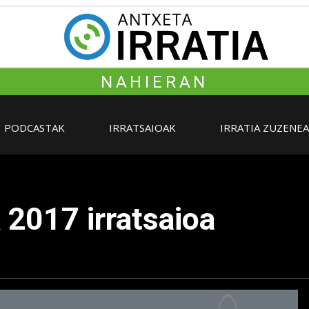
NAHIERAN
PODCASTAK
IRRATSAIOAK
IRRATIA ZUZENE
2017 irratsaioa