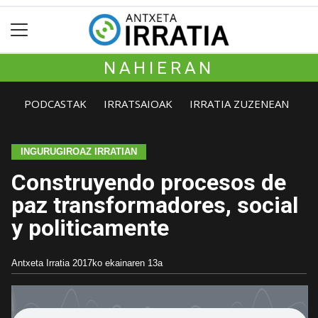
NAHIERAN
PODCASTAK
IRRATSAIOAK
IRRATIA ZUZENEAN
INGURUGIROAZ IRRATIAN
Construyendo procesos de
paz transformadores, social
y politicamente
Antxeta Irratia
2017ko ekainaren 13a