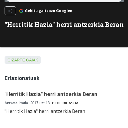
Gehitu gaitzazu Googlen
"Herritik Hazia" herri antzerkia Beran
GIZARTE GAIAK
Erlazionatuak
"Herritik Hazia" herri antzerkia Beran
Antxeta Irratia
2017 uzt 13
BEHE BIDASOA
"Herritik Hazia" herri antzerkia Beran