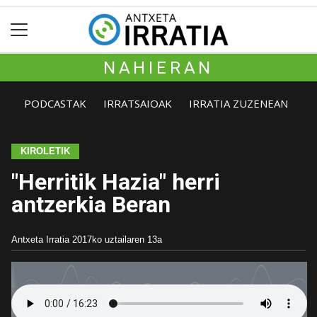
NAHIERAN
PODCASTAK
IRRATSAIOAK
IRRATIA ZUZENEAN
KIROLETIK
"Herritik Hazia" herri
antzerkia Beran
Antxeta Irratia
2017ko uztailaren 13a