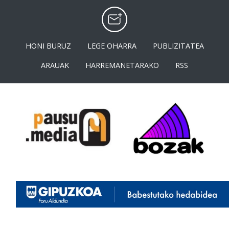
HONI BURUZ
LEGE OHARRA
PUBLIZITATEA
ARAUAK
HARREMANETARAKO
RSS