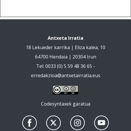
Antxeta Irratia
18 Lekueder karrika | Eliza kalea, 10
64700 Hendaia | 20304 Irun
Tel: 0033 (0) 5 59 48 36 65 -
erredakzioa@antxetairratia.eus
Codesyntaxek garatua