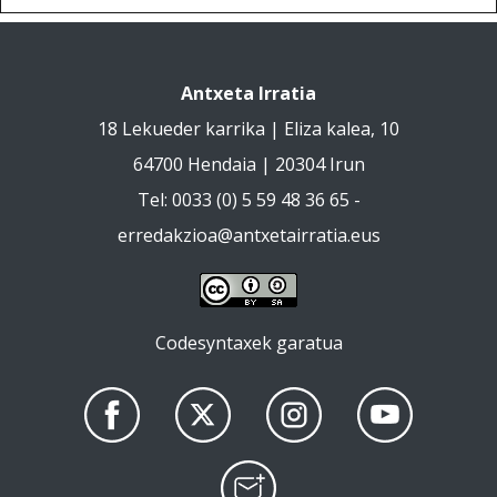
Antxeta Irratia
18 Lekueder karrika | Eliza kalea, 10
64700 Hendaia | 20304 Irun
Tel: 0033 (0) 5 59 48 36 65 -
erredakzioa@antxetairratia.eus
Codesyntaxek garatua