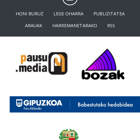
HONI BURUZ
LEGE OHARRA
PUBLIZITATEA
ARAUAK
HARREMANETARAKO
RSS