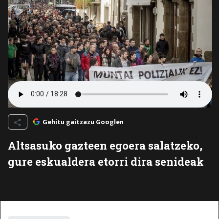
Gehitu gaitzazu Googlen
Altsasuko gazteen egoera salatzeko,
gure eskualdera etorri dira senideak