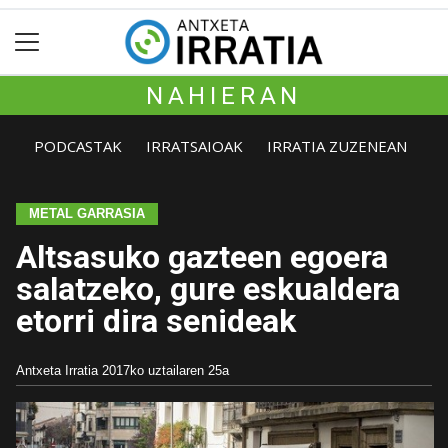
NAHIERAN
PODCASTAK
IRRATSAIOAK
IRRATIA ZUZENEAN
METAL GARRASIA
Altsasuko gazteen egoera
salatzeko, gure eskualdera
etorri dira senideak
Antxeta Irratia
2017ko uztailaren 25a