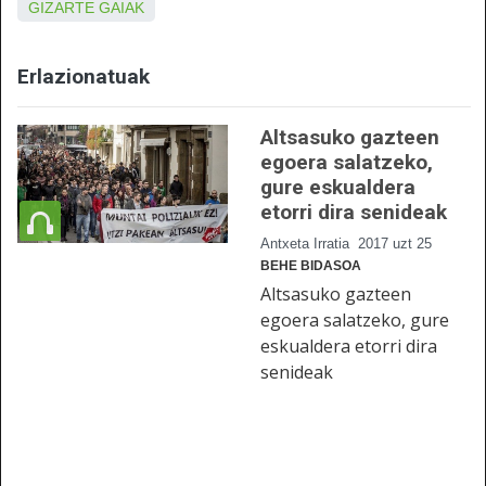
GIZARTE GAIAK
Erlazionatuak
Altsasuko gazteen
egoera salatzeko,
gure eskualdera
etorri dira senideak
Antxeta Irratia
2017 uzt 25
BEHE BIDASOA
Altsasuko gazteen
egoera salatzeko, gure
eskualdera etorri dira
senideak