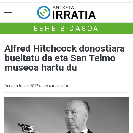
BEHE BIDASOA
Alfred Hitchcock donostiara
bueltatu da eta San Telmo
museoa hartu du
Antxeta Irratia
2017ko abuztuaren 1a