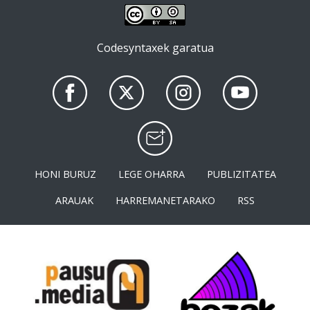
Codesyntaxek garatua
HONI BURUZ
LEGE OHARRA
PUBLIZITATEA
ARAUAK
HARREMANETARAKO
RSS