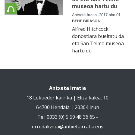
museoa hartu du
Antxeta Irratia
2017 abu 01
BEHE BIDASOA
Alfred Hitchcock
donostiara bueltatu da
eta San Telmo museoa
hartu du
Antxeta Irratia
18 Lekueder karrika | Eliza kalea, 10
64700 Hendaia | 20304 Irun
Tel: 0033 (0) 5 59 48 36 65 -
erredakzioa@antxetairratia.eus