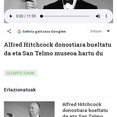
Entzun
Gehitu gaitzazu Googlen
Alfred Hitchcock donostiara bueltatu
da eta San Telmo museoa hartu du
GIZARTE GAIAK
Erlazionatuak
Alfred Hitchcock
donostiara bueltatu
da eta San Telmo