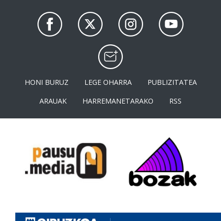
HONI BURUZ
LEGE OHARRA
PUBLIZITATEA
ARAUAK
HARREMANETARAKO
RSS