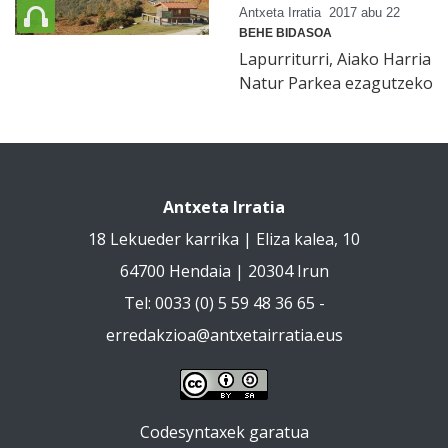
Antxeta Irratia
2017 abu 22
BEHE BIDASOA
Lapurriturri, Aiako Harria
Natur Parkea ezagutzeko
Antxeta Irratia
18 Lekueder karrika | Eliza kalea, 10
64700 Hendaia | 20304 Irun
Tel: 0033 (0) 5 59 48 36 65 -
erredakzioa@antxetairratia.eus
Codesyntaxek garatua