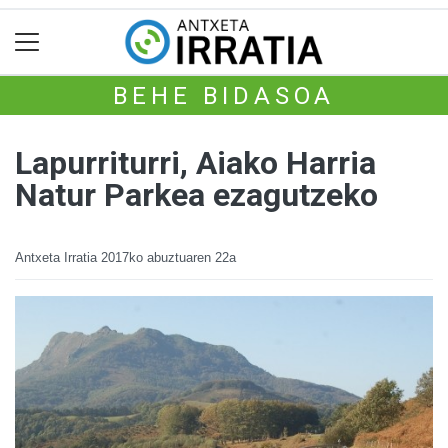
BEHE BIDASOA
Lapurriturri, Aiako Harria
Natur Parkea ezagutzeko
Antxeta Irratia
2017ko abuztuaren 22a