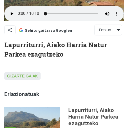
Entzun
Gehitu gaitzazu Googlen
Lapurriturri, Aiako Harria Natur
Parkea ezagutzeko
GIZARTE GAIAK
Erlazionatuak
Lapurriturri, Aiako
Harria Natur Parkea
ezagutzeko