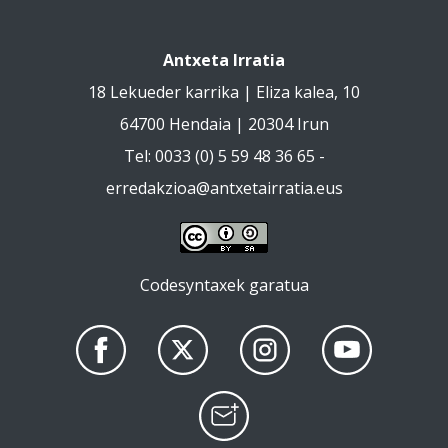
Antxeta Irratia
18 Lekueder karrika | Eliza kalea, 10
64700 Hendaia | 20304 Irun
Tel: 0033 (0) 5 59 48 36 65 -
erredakzioa@antxetairratia.eus
Codesyntaxek garatua