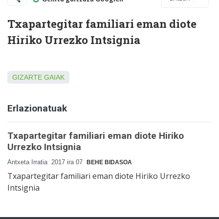
Txapartegitar familiari eman diote
Hiriko Urrezko Intsignia
GIZARTE GAIAK
Erlazionatuak
Txapartegitar familiari eman diote Hiriko
Urrezko Intsignia
Antxeta Irratia
2017 ira 07
BEHE BIDASOA
Txapartegitar familiari eman diote Hiriko Urrezko
Intsignia