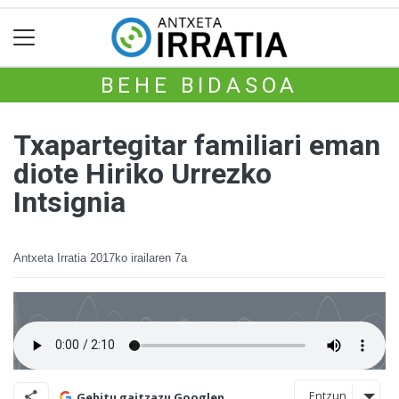
BEHE BIDASOA
Txapartegitar familiari eman
diote Hiriko Urrezko
Intsignia
Antxeta Irratia
2017ko irailaren 7a
Entzun
Gehitu gaitzazu Googlen