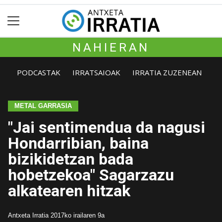
NAHIERAN
PODCASTAK
IRRATSAIOAK
IRRATIA ZUZENEAN
METAL GARRASIA
"Jai sentimendua da nagusi
Hondarribian, baina
bizikidetzan bada
hobetzekoa" Sagarzazu
alkatearen hitzak
Antxeta Irratia
2017ko irailaren 9a