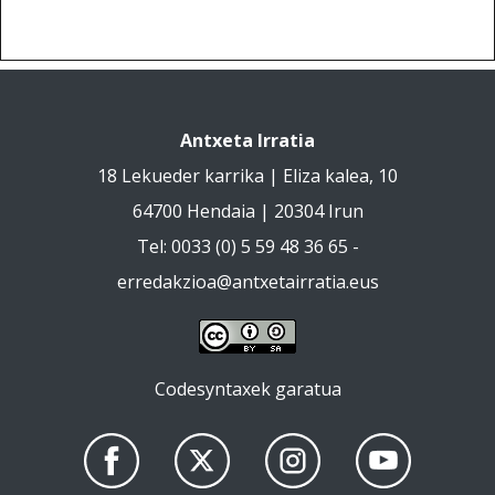
Antxeta Irratia
18 Lekueder karrika | Eliza kalea, 10
64700 Hendaia | 20304 Irun
Tel: 0033 (0) 5 59 48 36 65 -
erredakzioa@antxetairratia.eus
Codesyntaxek garatua