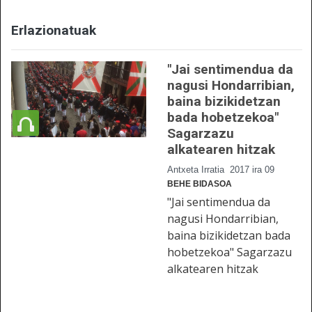
Erlazionatuak
"Jai sentimendua da
nagusi Hondarribian,
baina bizikidetzan
bada hobetzekoa"
Sagarzazu
alkatearen hitzak
Antxeta Irratia
2017 ira 09
BEHE BIDASOA
"Jai sentimendua da
nagusi Hondarribian,
baina bizikidetzan bada
hobetzekoa" Sagarzazu
alkatearen hitzak