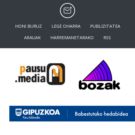
HONI BURUZ
LEGE OHARRA
PUBLIZITATEA
ARAUAK
HARREMANETARAKO
RSS