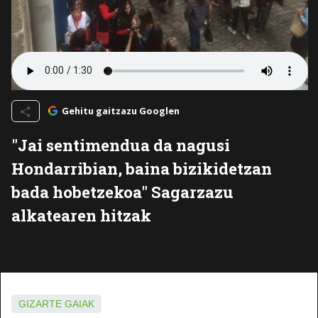
Gehitu gaitzazu Googlen
"Jai sentimendua da nagusi
Hondarribian, baina bizikidetzan
bada hobetzekoa" Sagarzazu
alkatearen hitzak
GIZARTE GAIAK