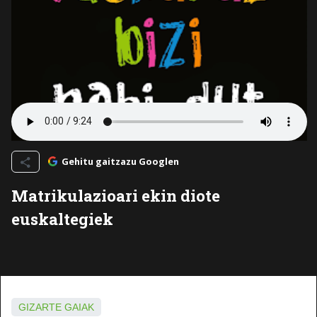
Gehitu gaitzazu Googlen
Matrikulazioari ekin diote
euskaltegiek
GIZARTE GAIAK