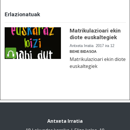
Erlazionatuak
Matrikulazioari ekin
diote euskaltegiek
Antxeta Irratia
2017 ira 12
BEHE BIDASOA
Matrikulazioari ekin diote
euskaltegiek
Antxeta Irratia