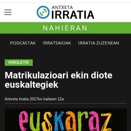
NAHIERAN
PODCASTAK
IRRATSAIOAK
IRRATIA ZUZENEAN
KIROLETIK
Matrikulazioari ekin diote
euskaltegiek
Antxeta Irratia
2017ko irailaren 12a