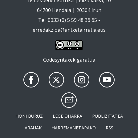
18 Lekueder karrika | Eliza kalea, 10
64700 Hendaia | 20304 Irun
Tel: 0033 (0) 5 59 48 36 65 -
erredakzioa@antxetairratia.eus
Codesyntaxek garatua
HONI BURUZ
LEGE OHARRA
PUBLIZITATEA
ARAUAK
HARREMANETARAKO
RSS