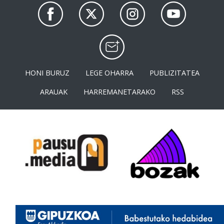
HONI BURUZ
LEGE OHARRA
PUBLIZITATEA
ARAUAK
HARREMANETARAKO
RSS