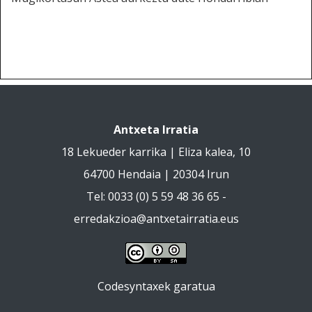
Antxeta Irratia
18 Lekueder karrika | Eliza kalea, 10
64700 Hendaia | 20304 Irun
Tel: 0033 (0) 5 59 48 36 65 -
erredakzioa@antxetairratia.eus
Codesyntaxek garatua