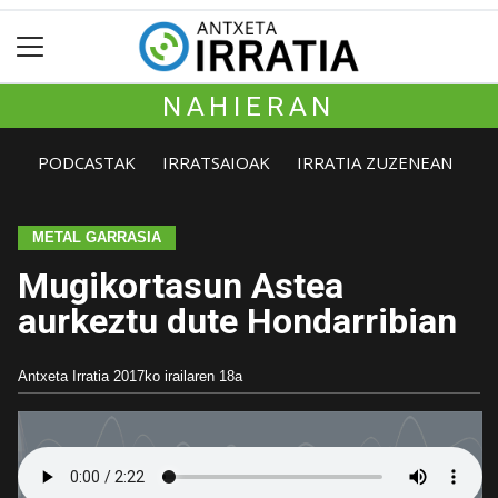
NAHIERAN
PODCASTAK
IRRATSAIOAK
IRRATIA ZUZENEAN
METAL GARRASIA
Mugikortasun Astea
aurkeztu dute Hondarribian
Antxeta Irratia
2017ko irailaren 18a