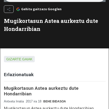
Gehitu gaitzazu Googlen
Mugikortasun Astea aurkeztu dute
Hondarribian
GIZARTE GAIAK
Erlazionatuak
Mugikortasun Astea aurkeztu dute
Hondarribian
Antxeta Irratia
2017 ira 18
BEHE BIDASOA
Mugikortasun Astea aurkeztu dute Hondarribian