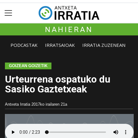
NAHIERAN
PODCASTAK
IRRATSAIOAK
IRRATIA ZUZENEAN
GOIZEAN GOIZETIK
Urteurrena ospatuko du
Sasiko Gaztetxeak
Antxeta Irratia
2017ko irailaren 21a