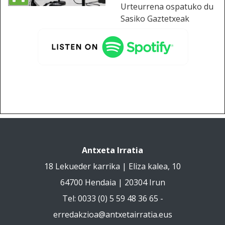
Urteurrena ospatuko du
Sasiko Gaztetxeak
Antxeta Irratia
18 Lekueder karrika | Eliza kalea, 10
64700 Hendaia | 20304 Irun
Tel: 0033 (0) 5 59 48 36 65 -
erredakzioa@antxetairratia.eus