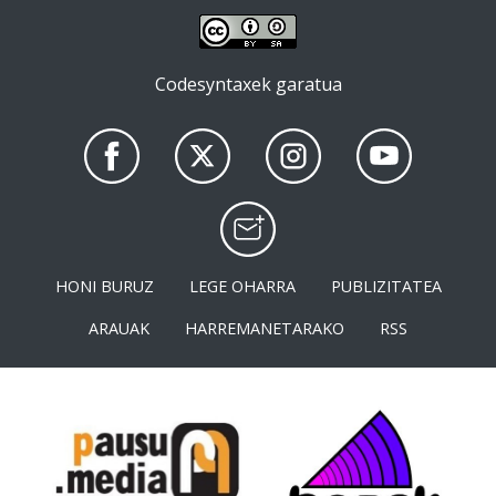
Codesyntaxek garatua
HONI BURUZ
LEGE OHARRA
PUBLIZITATEA
ARAUAK
HARREMANETARAKO
RSS