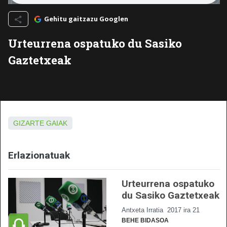
Gehitu gaitzazu Googlen
Urteurrena ospatuko du Sasiko
Gaztetxeak
GIZARTE GAIAK
Erlazionatuak
Urteurrena ospatuko
du Sasiko Gaztetxeak
Antxeta Irratia
2017 ira 21
BEHE BIDASOA