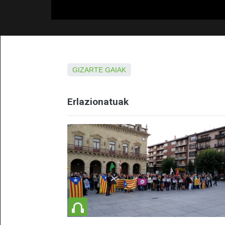
GIZARTE GAIAK
Erlazionatuak