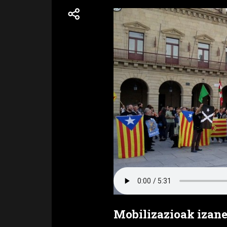
Mobilizazioak izane