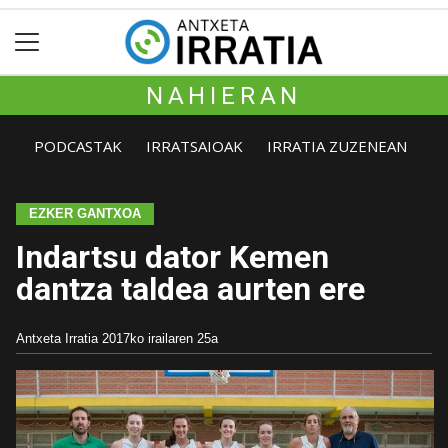
NAHIERAN
PODCASTAK
IRRATSAIOAK
IRRATIA ZUZENEAN
EZKER GANTXOA
Indartsu dator Kemen
dantza taldea aurten ere
Antxeta Irratia
2017ko irailaren 25a