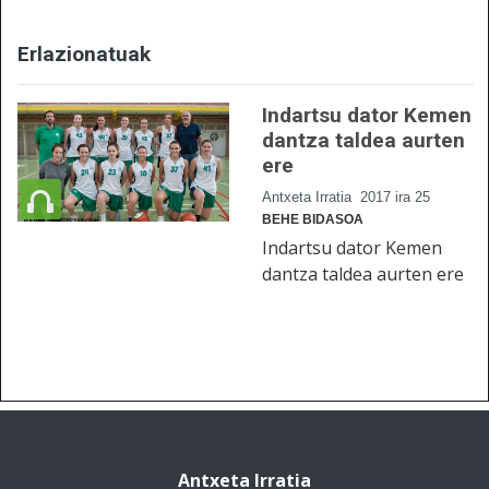
Erlazionatuak
Indartsu dator Kemen
dantza taldea aurten
ere
Antxeta Irratia
2017 ira 25
BEHE BIDASOA
Indartsu dator Kemen
dantza taldea aurten ere
Antxeta Irratia