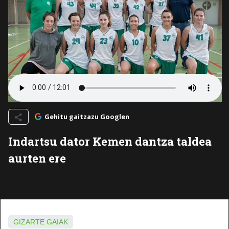
Gehitu gaitzazu Googlen
Indartsu dator Kemen dantza taldea
aurten ere
GIZARTE GAIAK