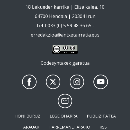
18 Lekueder karrika | Eliza kalea, 10
64700 Hendaia | 20304 Irun
Tel: 0033 (0) 5 59 48 36 65 -
erredakzioa@antxetairratia.eus
Codesyntaxek garatua
HONI BURUZ
LEGE OHARRA
PUBLIZITATEA
ARAUAK
HARREMANETARAKO
RSS