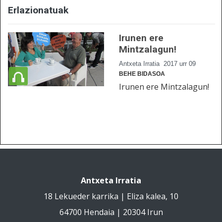
Erlazionatuak
Irunen ere
Mintzalagun!
Antxeta Irratia
2017 urr 09
BEHE BIDASOA
Irunen ere Mintzalagun!
Antxeta Irratia
18 Lekueder karrika | Eliza kalea, 10
64700 Hendaia | 20304 Irun