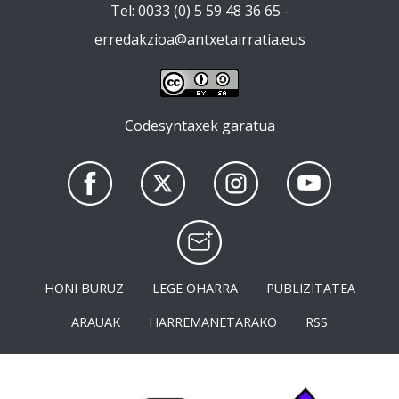
Tel: 0033 (0) 5 59 48 36 65 -
erredakzioa@antxetairratia.eus
Codesyntaxek garatua
HONI BURUZ
LEGE OHARRA
PUBLIZITATEA
ARAUAK
HARREMANETARAKO
RSS