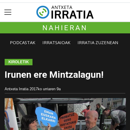
NAHIERAN
PODCASTAK
IRRATSAIOAK
IRRATIA ZUZENEAN
KIROLETIK
Irunen ere Mintzalagun!
Antxeta Irratia
2017ko urriaren 9a