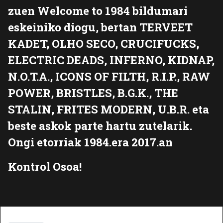
zuen Welcome to 1984 bildumari
eskeiniko diogu, bertan TERVEET
KADET, OLHO SECO, CRUCIFUCKS,
ELECTRIC DEADS, INFERNO, KIDNAP,
N.O.T.A., ICONS OF FILTH, R.I.P., RAW
POWER, BRISTLES, B.G.K., THE
STALIN, FRITES MODERN, U.B.R. eta
beste askok parte hartu zutelarik.
Ongi etorriak 1984.era 2017.an
Kontrol Osoa!