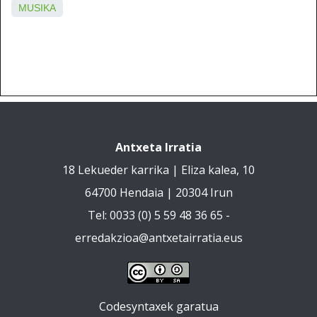
MUSIKA
Antxeta Irratia
18 Lekueder karrika | Eliza kalea, 10
64700 Hendaia | 20304 Irun
Tel: 0033 (0) 5 59 48 36 65 -
erredakzioa@antxetairratia.eus
Codesyntaxek garatua