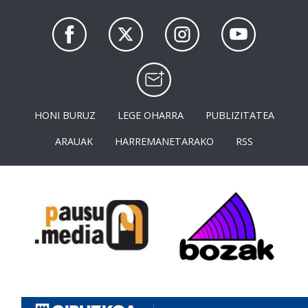
HONI BURUZ
LEGE OHARRA
PUBLIZITATEA
ARAUAK
HARREMANETARAKO
RSS