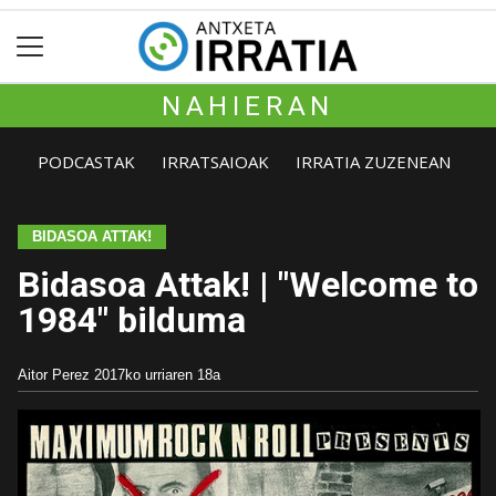
NAHIERAN
PODCASTAK
IRRATSAIOAK
IRRATIA ZUZENEAN
BIDASOA ATTAK!
Bidasoa Attak! | "Welcome to
1984" bilduma
Aitor Perez
2017ko urriaren 18a