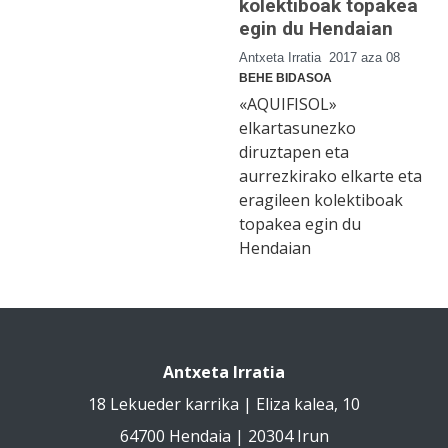
kolektiboak topakea
egin du Hendaian
Antxeta Irratia
2017 aza 08
BEHE BIDASOA
«AQUIFISOL»
elkartasunezko
diruztapen eta
aurrezkirako elkarte eta
eragileen kolektiboak
topakea egin du
Hendaian
Antxeta Irratia
18 Lekueder karrika | Eliza kalea, 10
64700 Hendaia | 20304 Irun