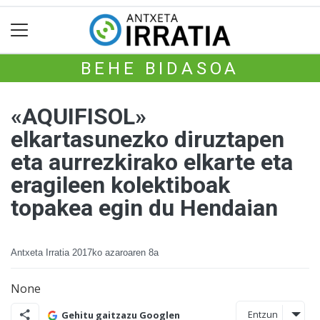
BEHE BIDASOA
«AQUIFISOL»
elkartasunezko diruztapen
eta aurrezkirako elkarte eta
eragileen kolektiboak
topakea egin du Hendaian
Antxeta Irratia
2017ko azaroaren 8a
None
Entzun
Gehitu gaitzazu Googlen