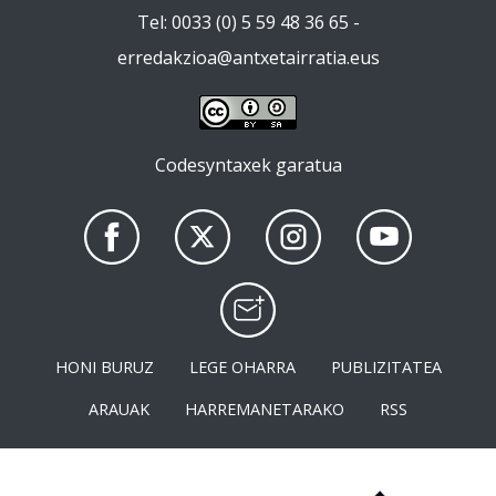
Tel: 0033 (0) 5 59 48 36 65 -
erredakzioa@antxetairratia.eus
Codesyntaxek garatua
HONI BURUZ
LEGE OHARRA
PUBLIZITATEA
ARAUAK
HARREMANETARAKO
RSS