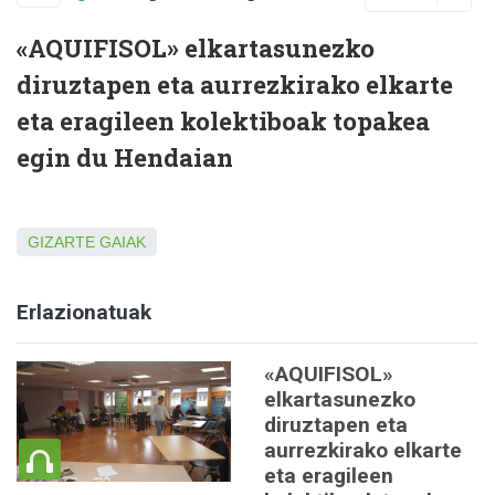
«AQUIFISOL» elkartasunezko
diruztapen eta aurrezkirako elkarte
eta eragileen kolektiboak topakea
egin du Hendaian
GIZARTE GAIAK
Erlazionatuak
«AQUIFISOL»
elkartasunezko
diruztapen eta
aurrezkirako elkarte
eta eragileen