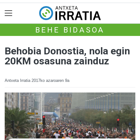
BEHE BIDASOA
Behobia Donostia, nola egin
20KM osasuna zainduz
Antxeta Irratia
2017ko azaroaren 9a