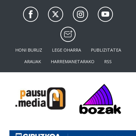
HONI BURUZ
LEGE OHARRA
PUBLIZITATEA
ARAUAK
HARREMANETARAKO
RSS