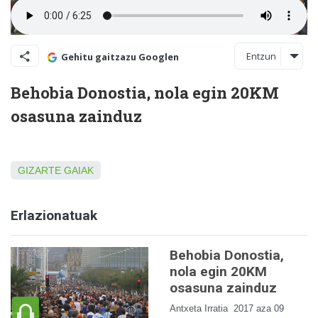
Entzun
Gehitu gaitzazu Googlen
Behobia Donostia, nola egin 20KM
osasuna zainduz
GIZARTE GAIAK
Erlazionatuak
Behobia Donostia,
nola egin 20KM
osasuna zainduz
Antxeta Irratia
2017 aza 09