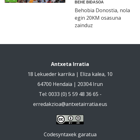
BEHE BIDASOA
Behobia Donostia, nola
egin 20KM osasuna
zainduz
Antxeta Irratia
18 Lekueder karrika | Eliza kalea, 10
64700 Hendaia | 20304 Irun
Tel: 0033 (0) 5 59 48 36 65 -
erredakzioa@antxetairratia.eus
Codesyntaxek garatua