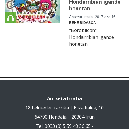
Hondarribian igande
honetan
Antxeta Irratia
2017 aza 16
BEHE BIDASOA
"Borobilean"
Hondarribian igande
honetan
Antxeta Irratia
18 Lekueder karrika | Eliza kalea, 10
64700 Hendaia | 20304 Irun
Tel: 0033 (0) 5 59 48 36 65 -