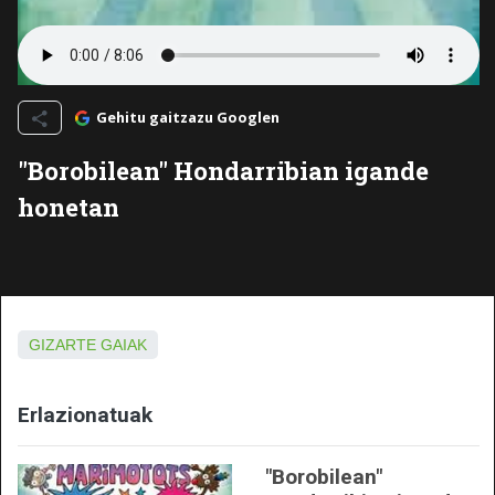
Gehitu gaitzazu Googlen
"Borobilean" Hondarribian igande
honetan
GIZARTE GAIAK
Erlazionatuak
"Borobilean"