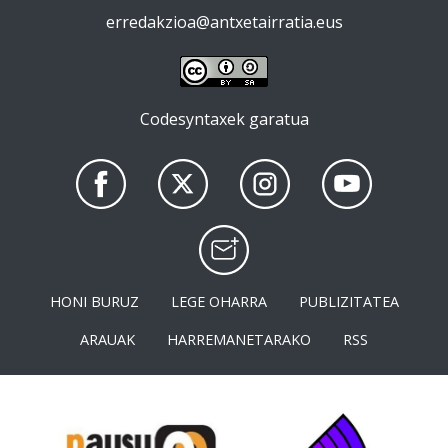
erredakzioa@antxetairratia.eus
Codesyntaxek garatua
HONI BURUZ
LEGE OHARRA
PUBLIZITATEA
ARAUAK
HARREMANETARAKO
RSS