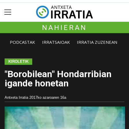
NAHIERAN
PODCASTAK
IRRATSAIOAK
IRRATIA ZUZENEAN
KIROLETIK
"Borobilean" Hondarribian
igande honetan
Antxeta Irratia
2017ko azaroaren 16a