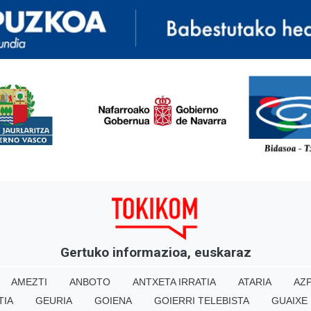
<
Gertuko informazioa, euskaraz
AMEZTI
ANBOTO
ANTXETA IRRATIA
ATARIA
AZP
TIA
GEURIA
GOIENA
GOIERRI TELEBISTA
GUAIXE