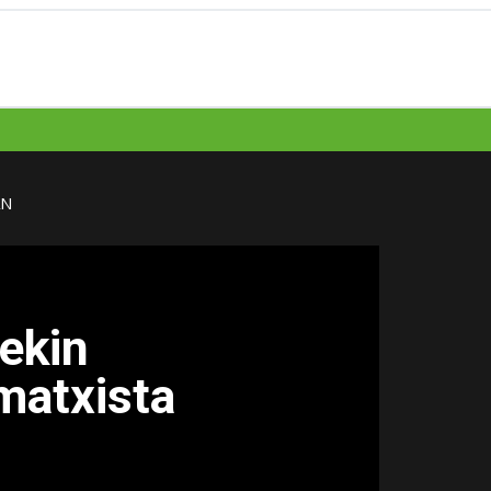
AN
ekin
matxista