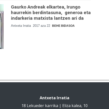
Gaurko Andreak elkartea, Irungo
haurrekin berdintasuna, generoa eta
indarkeria matxista lantzen ari da
Antxeta Irratia
2017 aza 22
BEHE BIDASOA
Antxeta Irratia
18 Lekueder karrika | Eliza kalea, 10