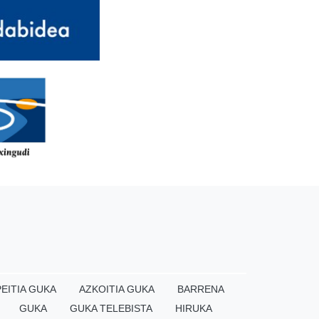
EITIA GUKA
AZKOITIA GUKA
BARRENA
GUKA
GUKA TELEBISTA
HIRUKA