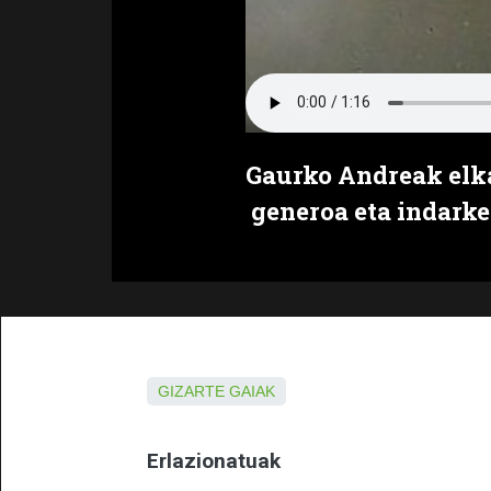
Gaurko Andreak elka
generoa eta indarke
GIZARTE GAIAK
Erlazionatuak