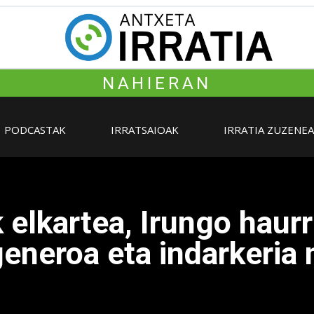
NAHIERAN
PODCASTAK
IRRATSAIOAK
IRRATIA ZUZENE
elkartea, Irungo haurr
eneroa eta indarkeria 