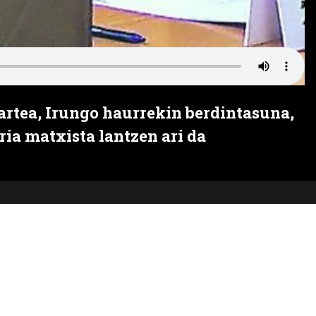
rtea, Irungo haurrekin berdintasuna,
ria matxista lantzen ari da