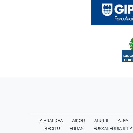
AIARALDEA
AIKOR
AIURRI
ALEA
BEGITU
ERRAN
EUSKALERRIA IRRA