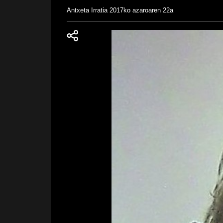
Antxeta Irratia
2017ko azaroaren 22a