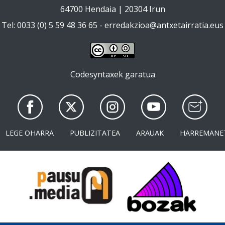
64700 Hendaia | 20304 Irun
Tel: 0033 (0) 5 59 48 36 65 -
erredakzioa@antxetairratia.eus
Codesyntaxek garatua
LEGE OHARRA
PUBLIZITATEA
ARAUAK
HARREMANE