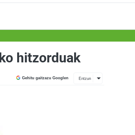
ako hitzorduak
Gehitu gaitzazu Googlen
Entzun