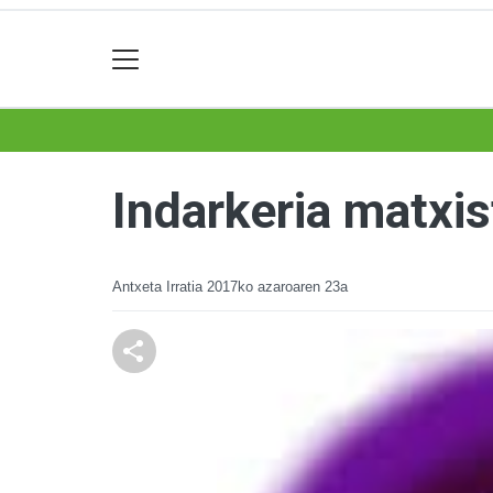
Indarkeria matxis
Antxeta Irratia
2017ko azaroaren 23a