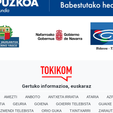
<
Gertuko informazioa, euskaraz
AMEZTI
ANBOTO
ANTXETA IRRATIA
ATARIA
AZP
TIA
GEURIA
GOIENA
GOIERRI TELEBISTA
GUAIXE
IZMENDI TELEBISTA
ORIO GUKA
TXINTXARRI
ZARAUT