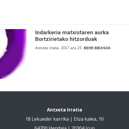
Indarkeria matxistaren aurka
Bortzirietako hitzorduak
Antxeta Irratia
2017 aza 23
BEHE BIDASOA
Antxeta Irratia
18 Lekueder karrika | Eliza kalea, 10
64700 Hendaia | 20304 Irun