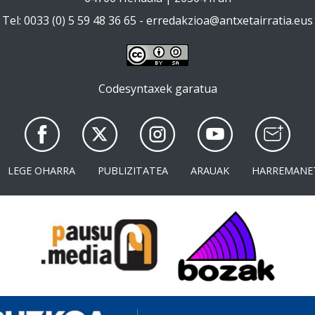
Tel: 0033 (0) 5 59 48 36 65 -
erredakzioa@antxetairratia.eus
Codesyntaxek garatua
LEGE OHARRA
PUBLIZITATEA
ARAUAK
HARREMANE