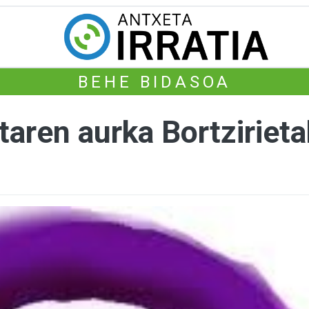
BEHE BIDASOA
taren aurka Bortziriet