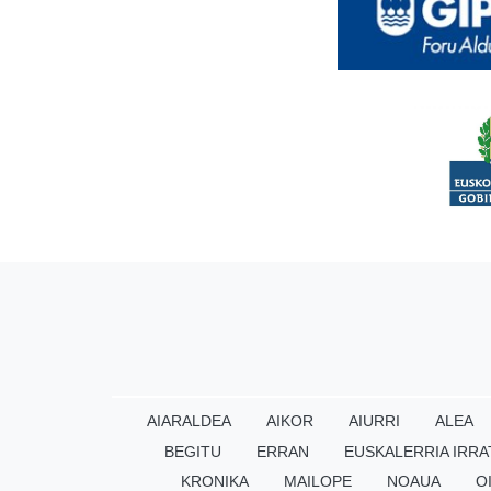
AIARALDEA
AIKOR
AIURRI
ALEA
BEGITU
ERRAN
EUSKALERRIA IRRA
KRONIKA
MAILOPE
NOAUA
O