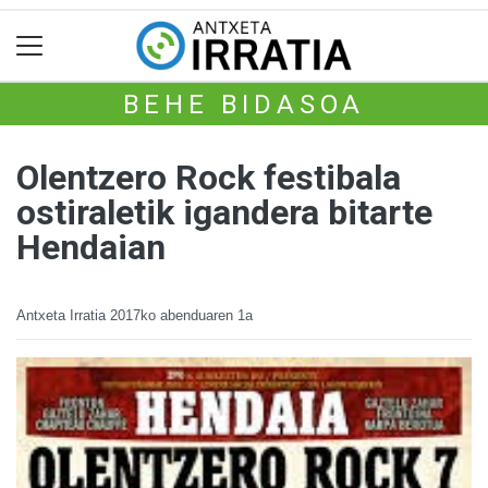
BEHE BIDASOA
Olentzero Rock festibala
ostiraletik igandera bitarte
Hendaian
Antxeta Irratia
2017ko abenduaren 1a