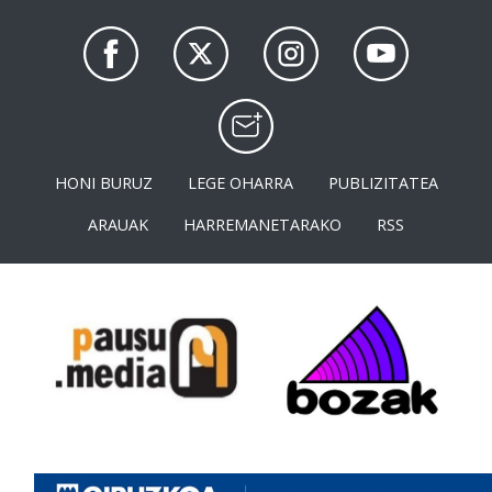
HONI BURUZ
LEGE OHARRA
PUBLIZITATEA
ARAUAK
HARREMANETARAKO
RSS