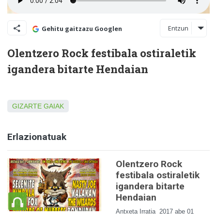
Entzun
Gehitu gaitzazu Googlen
Olentzero Rock festibala ostiraletik
igandera bitarte Hendaian
GIZARTE GAIAK
Erlazionatuak
Olentzero Rock
festibala ostiraletik
igandera bitarte
Hendaian
Antxeta Irratia
2017 abe 01