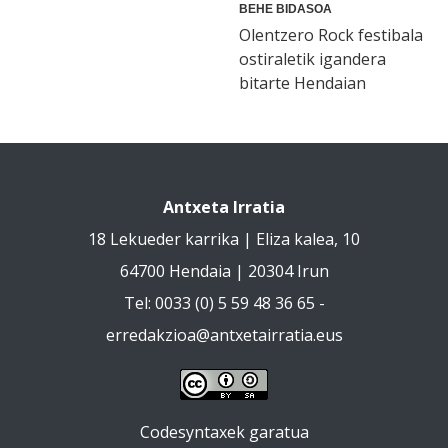
BEHE BIDASOA
Olentzero Rock festibala
ostiraletik igandera
bitarte Hendaian
Antxeta Irratia
18 Lekueder karrika | Eliza kalea, 10
64700 Hendaia | 20304 Irun
Tel: 0033 (0) 5 59 48 36 65 -
erredakzioa@antxetairratia.eus
Codesyntaxek garatua