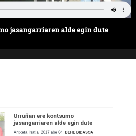
o jasangarriaren alde egin dute
Urruñan ere kontsumo
jasangarriaren alde egin dute
Antxeta Irratia
2017 abe 04
BEHE BIDASOA