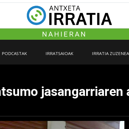
NAHIERAN
PODCASTAK
IRRATSAIOAK
IRRATIA ZUZENE
tsumo jasangarriaren 