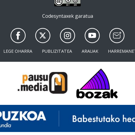
Codesyntaxek garatua
LEGE OHARRA
PUBLIZITATEA
ARAUAK
HARREMANE