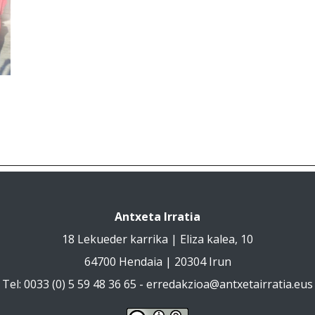
Antxeta Irratia
18 Lekueder karrika | Eliza kalea, 10
64700 Hendaia | 20304 Irun
Tel: 0033 (0) 5 59 48 36 65 -
erredakzioa@antxetairratia.eus