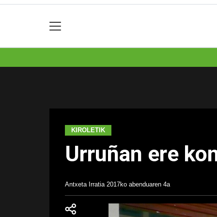
KIROLETIK
Urruñan ere kon
Antxeta Irratia
2017ko abenduaren 4a