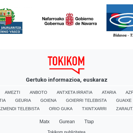
<
Gertuko informazioa, euskaraz
AMEZTI
ANBOTO
ANTXETA IRRATIA
ATARIA
AZP
TIA
GEURIA
GOIENA
GOIERRI TELEBISTA
GUAIXE
IZMENDI TELEBISTA
ORIO GUKA
TXINTXARRI
ZARAUT
Matx
Gurean
Ttap
Tokikom publizitatea