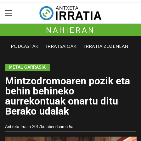
NAHIERAN
PODCASTAK
IRRATSAIOAK
IRRATIA ZUZENEAN
METAL GARRASIA
Mintzodromoaren pozik eta
behin behineko
aurrekontuak onartu ditu
Berako udalak
Antxeta Irratia
2017ko abenduaren 5a