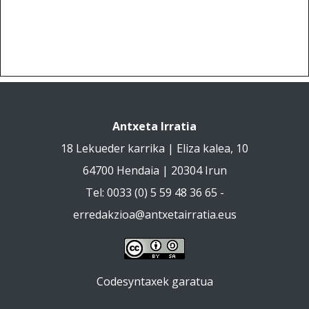
Antxeta Irratia
18 Lekueder karrika | Eliza kalea, 10
64700 Hendaia | 20304 Irun
Tel: 0033 (0) 5 59 48 36 65 -
erredakzioa@antxetairratia.eus
Codesyntaxek garatua