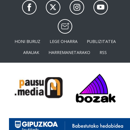
HONI BURUZ
LEGE OHARRA
PUBLIZITATEA
ARAUAK
HARREMANETARAKO
RSS