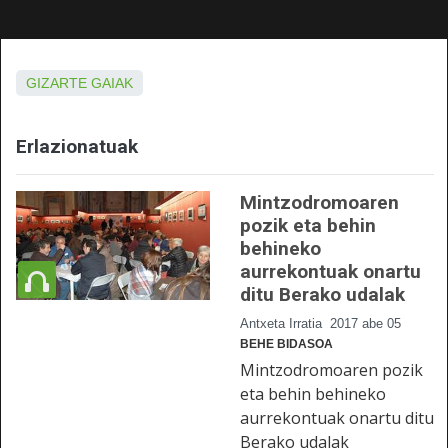
GIZARTE GAIAK
Erlazionatuak
Mintzodromoaren
pozik eta behin
behineko
aurrekontuak onartu
ditu Berako udalak
Antxeta Irratia
2017 abe 05
BEHE BIDASOA
Mintzodromoaren pozik
eta behin behineko
aurrekontuak onartu ditu
Berako udalak