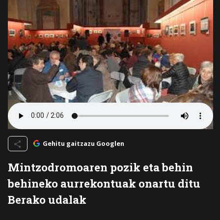
Gehitu gaitzazu Googlen
Mintzodromoaren pozik eta behin
behineko aurrekontuak onartu ditu
Berako udalak